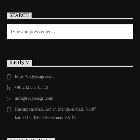
SEARCH
İLETİŞİM
https://radyocagri.com
+90 232 831 03 73
info@radyocagri.com
Kasımpaşa Mah. Adnan Menderes Cad. No:87
kat:3 D:6 35660 Menemen/İZMİR