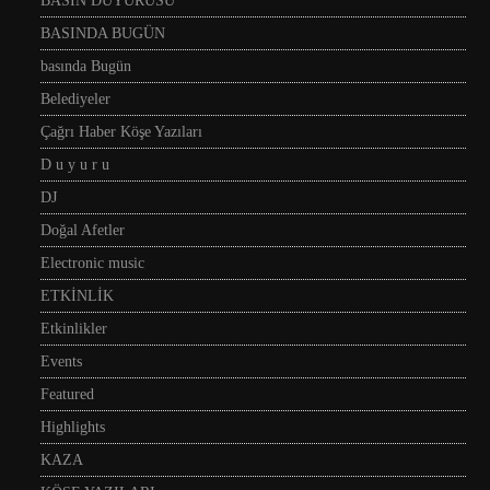
BASIN DUYURUSU
BASINDA BUGÜN
basında Bugün
Belediyeler
Çağrı Haber Köşe Yazıları
D u y u r u
DJ
Doğal Afetler
Electronic music
ETKİNLİK
Etkinlikler
Events
Featured
Highlights
KAZA