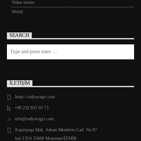
Video stories
World
SEARCH
İLETİŞİM
https://radyocagri.com
+90 232 831 03 73
info@radyocagri.com
Kasımpaşa Mah. Adnan Menderes Cad. No:87
kat:3 D:6 35660 Menemen/İZMİR