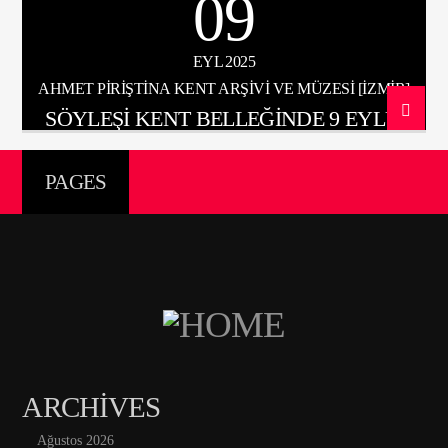
09
EYL 2025
ŞU ANKI PROGRAM
AHMET PIRIŞTINA KENT ARŞIVI VE MÜZESI [İZMIR]
GÖNÜL TELİMİZİ TİTRETENLER
SÖYLEŞİ KENT BELLEĞİNDE 9 EYLÜL
22:00
24:00
PAGES
Radyo Çağrı 97.5
ARCHIVES
Ağustos 2026