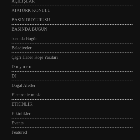
AÇILIŞLAR
ATATÜRK KONULU
BASIN DUYURUSU
BASINDA BUGÜN
basında Bugün
Belediyeler
Çağrı Haber Köşe Yazıları
D u y u r u
DJ
Doğal Afetler
Electronic music
ETKİNLİK
Etkinlikler
Events
Featured