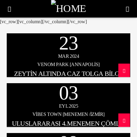
[vc_row][vc_column][/vc_column][/vc_row]
23
MAR 2024
VENOM PARK [ANNAPOLIS]
ZEYTİN ALTINDA CAZ TOLGA BİLGİN
QUARTET
03
EYL 2025
VIBES TOWN [MENEMEN /İZMİR]
ŞU AN ÇALAN
ULUSLARARASI 4.MENEMEN ÇÖMLEK
TITLE
FESTİVALİ
ARTIST