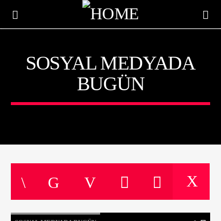
SOSYAL MEDYADA
BUGÜN
ŞU AN ÇALAN
TITLE
ARTIST