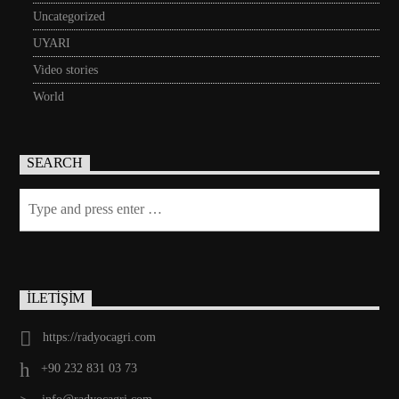
Uncategorized
UYARI
Video stories
World
SEARCH
İLETİŞİM
https://radyocagri.com
+90 232 831 03 73