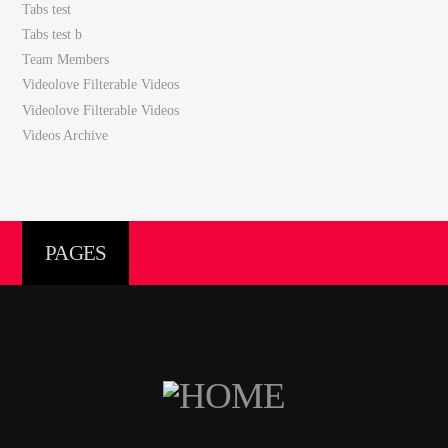
Tabs test
Tabs test b
Team Members
Videolove Filterable Videos
Videolove Filterable Videos
Videos Archive
PAGES