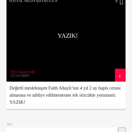
SOSYAL MEDYADA BUGÜN
0
ŞU ANKI PROGRAM
GÜNE BAŞLARKEN
YAZIK!
06:00
08:00
Ulvi Tanrıverdi
27/11/2025
Radyo Çağrı 97.5
Değerli meslektaşım Fatih Altaylı’nın 4 yıl 2 ay hapis cezası
almasına ve tahliye edilmemesine tek sözcükle yorumum:
YAZIK!
Ara