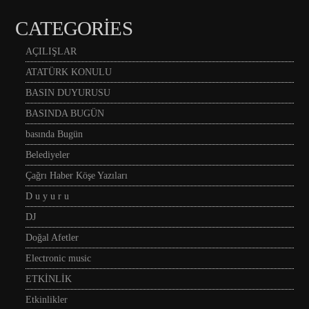
CATEGORIES
AÇILIŞLAR
ATATÜRK KONULU
BASIN DUYURUSU
BASINDA BUGÜN
basında Bugün
Belediyeler
Çağrı Haber Köşe Yazıları
D u y u r u
DJ
Doğal Afetler
Electronic music
ETKİNLİK
Etkinlikler