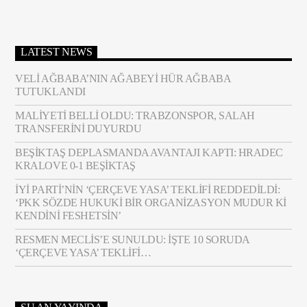
LATEST NEWS
VELI AĞBABA’NIN AĞABEYI HÜR AĞBABA
TUTUKLANDI
MALIYETI BELLI OLDU: TRABZONSPOR, SALAH
TRANSFERINI DUYURDU
BEŞIKTAŞ DEPLASMANDA AVANTAJI KAPTI: HRADEC
KRALOVE 0-1 BEŞIKTAŞ
İYİ PARTI’NIN ‘ÇERÇEVE YASA’ TEKLIFI REDDEDILDI:
‘PKK SÖZDE HUKUKI BIR ORGANIZASYON MUDUR KI
KENDINI FESHETSIN’
RESMEN MECLIS’E SUNULDU: İŞTE 10 SORUDA
‘ÇERÇEVE YASA’ TEKLIFI…