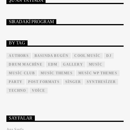
ŞU AN YAYINDA
SIRADAKI PROGRAM
BY TAG
AUTHORS
BASINDA BUGÜN
COOL MUSIC
DJ
DRUM MACHINE
EDM
GALLERY
MUSIC
MUSIC CLUB
MUSIC THEMES
MUSIC WP THEMES
PARTY
POST FORMATS
SINGER
SYNTHESIZER
TECHNO
VOICE
SAYFALAR
Ana Sayfa