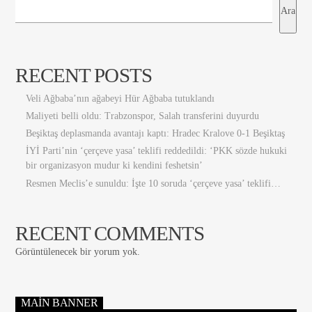
Ara
RECENT POSTS
Veli Ağbaba’nın ağabeyi Hür Ağbaba tutuklandı
Maliyeti belli oldu: Trabzonspor, Salah transferini duyurdu
Beşiktaş deplasmanda avantajı kaptı: Hradec Kralove 0-1 Beşiktaş
İYİ Parti’nin ‘çerçeve yasa’ teklifi reddedildi: ‘PKK sözde hukuki
bir organizasyon mudur ki kendini feshetsin’
Resmen Meclis’e sunuldu: İşte 10 soruda ‘çerçeve yasa’ teklifi…
RECENT COMMENTS
Görüntülenecek bir yorum yok.
MAIN BANNER