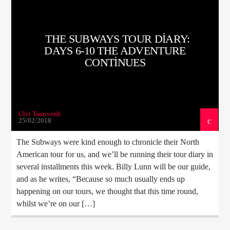
THE SUBWAYS TOUR DIARY:
DAYS 6-10 THE ADVENTURE
CONTINUES
Ulvi Tanrıverdi
25/02/2018
The Subways were kind enough to chronicle their North
American tour for us, and we’ll be running their tour diary in
several installments this week. Billy Lunn will be our guide,
and as he writes, “Because so much usually ends up
happening on our tours, we thought that this time round,
whilst we’re on our […]