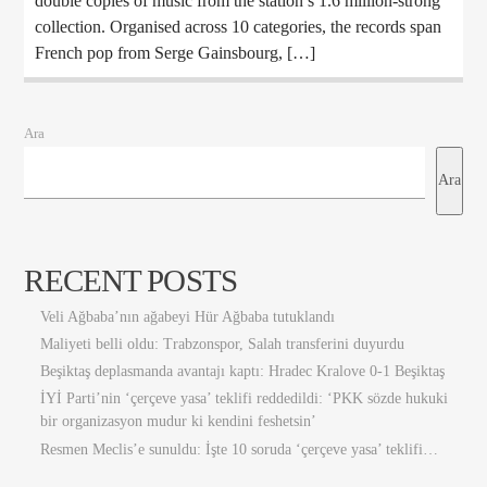
double copies of music from the station’s 1.6 million-strong
collection. Organised across 10 categories, the records span
French pop from Serge Gainsbourg, […]
Ara
Ara
RECENT POSTS
Veli Ağbaba’nın ağabeyi Hür Ağbaba tutuklandı
Maliyeti belli oldu: Trabzonspor, Salah transferini duyurdu
Beşiktaş deplasmanda avantajı kaptı: Hradec Kralove 0-1 Beşiktaş
İYİ Parti’nin ‘çerçeve yasa’ teklifi reddedildi: ‘PKK sözde hukuki
bir organizasyon mudur ki kendini feshetsin’
Resmen Meclis’e sunuldu: İşte 10 soruda ‘çerçeve yasa’ teklifi…