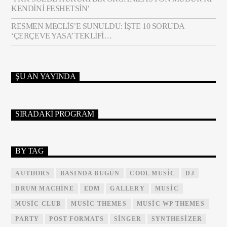
KENDINI FESHETSIN’
RESMEN MECLIS’E SUNULDU: İŞTE 10 SORUDA
‘ÇERÇEVE YASA’ TEKLIFI…
ŞU AN YAYINDA
SIRADAKI PROGRAM
BY TAG
AUTHORS
BASINDA BUGÜN
COOL MUSIC
DJ
DRUM MACHINE
EDM
GALLERY
MUSIC
MUSIC CLUB
MUSIC THEMES
MUSIC WP THEMES
PARTY
POST FORMATS
SINGER
SYNTHESIZER