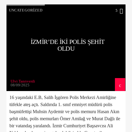
UNCATEGORIZED
5
İZMİR’DE İKİ POLİS ŞEHİT
OLDU
Ulvi Tanrıverdi
08/09/2025
16 yaşındaki E.B, Salih İşgören Polis Merkezi Amirliğine
tüfekle ateş açtı. Saldırıda 1. sınıf emniyet müdürü polis
başmüfettişi Muhsin Aydemir ve polis memuru Hasan Akın
şehit oldu, polis memurları Ömer Amilağ ve Murat Dağlı ile
bir vatandaş yaralandı. İzmir Cumhuriyet Başsavcısı Ali