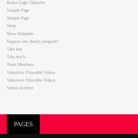
Radyo Çağrı Haberler
Sample Page
Sample Page
Shop
Show Schedule
Support our charity program!
Tabs test
Tabs test b
Team Members
Videolove Filterable Videos
Videolove Filterable Videos
Videos Archive
PAGES