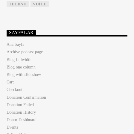
TECHNO
VOICE
SAYFALAR
Ana Sayfa
Archive podcast page
Blog fullwidth
Blog one column
Blog with slideshow
Cart
Checkout
Donation Confirmation
Donation Failed
Donation History
Donor Dashboard
Events