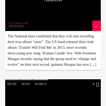
Ulvi Tanrıverdi
19/03/2018
The National have confirmed that they will start recording
their next album “soon”. The US band released their sixth
album ‘Trouble Will Find Me’ in 2013, more recently
showcasing new song ‘Roman Candle’ live. With frontman
Morgan recently saying that the group need to “change and
evolve” on their next record, guitarist Morgan has now […]
MUSIC
NEWS
WORLD
0