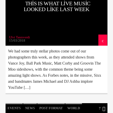
THIS IS WHAT LIVE MUSIC
LOOKED LIKE LAST WEEK
Ulvi Tanrıverdi
15/03/2018
We had some truly stellar photos come out of our
photographers this week, as they attended shows from
Vance Joy, Ball Park Music, Matt Corby and Groovin The
Moo sideshows, with the common theme being some
amazing light shows. As Forbes notes, in the missive, Sixx
and bandmates James Michael and DJ Ashba implore
YouTube […]
EVENTS
NEWS
POST FORMAT
WORLD
7