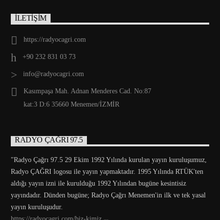
İLETİŞİM
https://radyocagri.com
+90 232 831 03 73
info@radyocagri.com
Kasımpaşa Mah. Adnan Menderes Cad. No:87
kat:3 D:6 35660 Menemen/İZMİR
RADYO ÇAĞRI 97.5
"Radyo Çağrı 97.5 29 Ekim 1992 Yılında kurulan yayın kuruluşumuz,
Radyo ÇAĞRI logosu ile yayın yapmaktadır. 1995 Yılında RTÜK'ten
aldığı yayın izni ile kurulduğu 1992 Yılından bugüne kesintisiz
yayındadır. Dünden bugüne; Radyo Çağrı Menemen'in ilk ve tek yasal
yayın kuruluşudur.
https://radyocagri.com/biz-kimiz