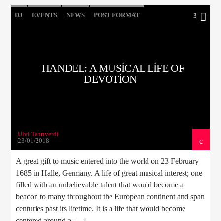
DJ
EVENTS
NEWS
POST FORMAT
3
WORLD
HANDEL: A MUSICAL LIFE OF
DEVOTION
Ulvi Tanrıverdi
23/01/2018
A great gift to music entered into the world on 23 February
1685 in Halle, Germany. A life of great musical interest; one
filled with an unbelievable talent that would become a
beacon to many throughout the European continent and span
centuries past its lifetime. It is a life that would become
centered around a […]