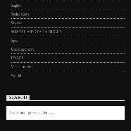
Sağlık
Sedat Kaya
Siyaset
SOSYAL MEDYADA BUGÜN
Spor
Uncategorized
UYARI
Video stories
World
SEARCH