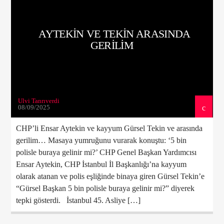
AYTEKIN VE TEKIN ARASINDA
ŞU ANKI PROGRAM
GERILIM
BURCUNUZUN ŞARKILARI
08:00
10:00
Ulvi Tanrıverdi
08/09/2025
CHP’li Ensar Aytekin ve kayyum Gürsel Tekin ve arasında
Radyo Çağrı 97.5
gerilim… Masaya yumruğunu vurarak konuştu: ‘5 bin
polisle buraya gelinir mi?’ CHP Genel Başkan Yardımcısı
Ensar Aytekin, CHP İstanbul İl Başkanlığı’na kayyum
olarak atanan ve polis eşliğinde binaya giren Gürsel Tekin’e
“Gürsel Başkan 5 bin polisle buraya gelinir mi?” diyerek
tepki gösterdi. İstanbul 45. Asliye […]