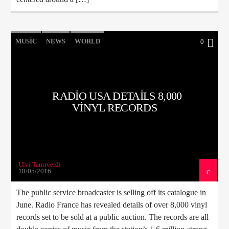
MUSIC
NEWS
WORLD
0
RADIO USA DETAILS 8,000
VINYL RECORDS
Ulvi Tanrıverdi
18/05/2016
The public service broadcaster is selling off its catalogue in
June. Radio France has revealed details of over 8,000 vinyl
records set to be sold at a public auction. The records are all