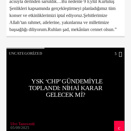
acısıyla derinden sarsıldık…Bu nedenle 9 Eylül Kurtuluş
Şenlikleri kapsamında gerçekleştirmeyi planladığımız tüm
konser ve etkinliklerimizi iptal ediyoruz.Şehitlerimize
Allah’tan rahmet, ailelerine, yakınlarına ve milletimize
başsağlığı diliyorum.Ruhları şad, mekânları cennet olsun.”
UNCATEGORIZED
5
YSK ‘CHP’ GÜNDEMIYLE
TOPLANDI: NIHAI KARAR
GELECEK MI?
Ulvi Tanrıverdi
05/09/2025