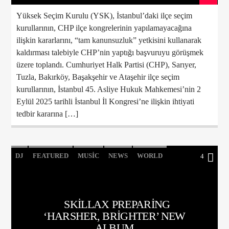
Yüksek Seçim Kurulu (YSK), İstanbul’daki ilçe seçim
kurullarının, CHP ilçe kongrelerinin yapılamayacağına
ilişkin kararlarını, “tam kanunsuzluk” yetkisini kullanarak
kaldırması talebiyle CHP’nin yaptığı başvuruyu görüşmek
üzere toplandı. Cumhuriyet Halk Partisi (CHP), Sarıyer,
Tuzla, Bakırköy, Başakşehir ve Ataşehir ilçe seçim
kurullarının, İstanbul 45. Asliye Hukuk Mahkemesi’nin 2
Eylül 2025 tarihli İstanbul İl Kongresi’ne ilişkin ihtiyati
tedbir kararına […]
DJ
FEATURED
MUSIC
NEWS
WORLD
4
SKILLAX PREPARING
‘HARSHER, BRIGHTER’ NEW
ALBUM