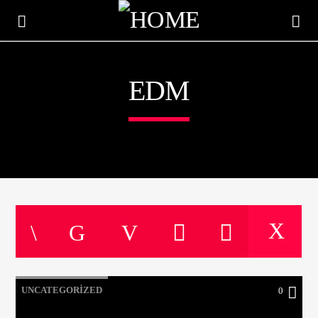
EDM
ŞU AN ÇALAN
TITLE
UNCATEGORIZED
0
ARTIST