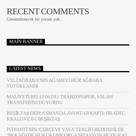
RECENT COMMENTS
Görüntülenecek bir yorum yok.
MAIN BANNER
LATEST NEWS
VELI AĞBABA’NIN AĞABEYI HÜR AĞBABA
TUTUKLANDI
MALIYETI BELLI OLDU: TRABZONSPOR, SALAH
TRANSFERINI DUYURDU
BEŞIKTAŞ DEPLASMANDA AVANTAJI KAPTI: HRADEC
KRALOVE 0-1 BEŞIKTAŞ
İYİ PARTI’NIN ‘ÇERÇEVE YASA’ TEKLIFI REDDEDILDI:
‘PKK SÖZDE HUKUKI BIR ORGANIZASYON MUDUR KI