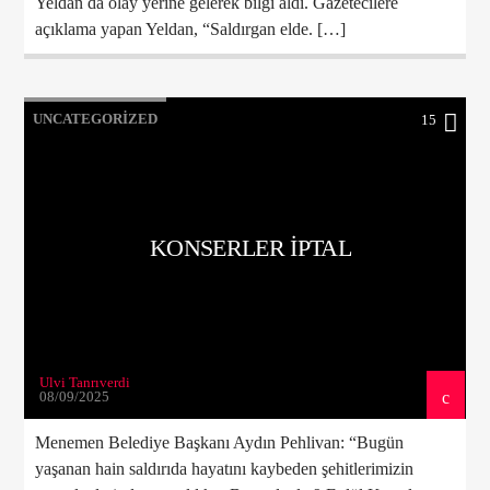
Yeldan da olay yerine gelerek bilgi aldı. Gazetecilere
açıklama yapan Yeldan, “Saldırgan elde. […]
UNCATEGORIZED
15
KONSERLER IPTAL
Ulvi Tanrıverdi
08/09/2025
Menemen Belediye Başkanı Aydın Pehlivan: “Bugün
yaşanan hain saldırıda hayatını kaybeden şehitlerimizin