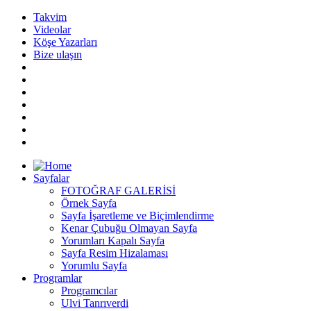
Takvim
Videolar
Köşe Yazarları
Bize ulaşın
Sayfalar
FOTOĞRAF GALERİSİ
Örnek Sayfa
Sayfa İşaretleme ve Biçimlendirme
Kenar Çubuğu Olmayan Sayfa
Yorumları Kapalı Sayfa
Sayfa Resim Hizalaması
Yorumlu Sayfa
Programlar
Programcılar
Ulvi Tanrıverdi