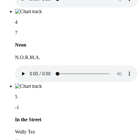
4
7
Neon
N.O.R.M.A.
5
-1
In the Street
Wally Tez