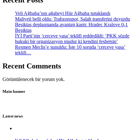
Recent Posts
Veli Ağbaba’nın ağabeyi Hür Ağbaba tutuklandı
Maliyeti belli oldu: Trabzonspor, Salah transferini duyurdu
Beşiktaş deplasmanda avantajı kaptı: Hradec Kralove 0-1
Beşiktaş
İYİ Parti’nin ‘çerçeve yasa’ teklifi reddedildi: ‘PKK sözde
hukuki bir organizasyon mudur ki kendini feshetsin’
Resmen Meclis’e sunuldu: İşte 10 soruda ‘çerçeve yasa’
teklifi…
Recent Comments
Görüntülenecek bir yorum yok.
Main banner
Latest news