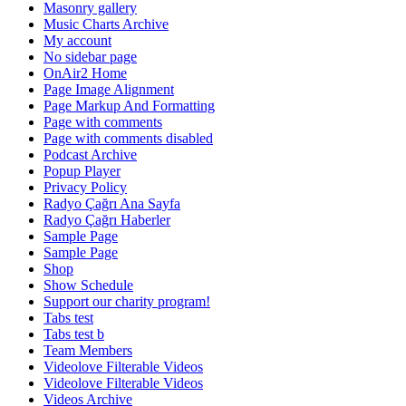
Masonry gallery
Music Charts Archive
My account
No sidebar page
OnAir2 Home
Page Image Alignment
Page Markup And Formatting
Page with comments
Page with comments disabled
Podcast Archive
Popup Player
Privacy Policy
Radyo Çağrı Ana Sayfa
Radyo Çağrı Haberler
Sample Page
Sample Page
Shop
Show Schedule
Support our charity program!
Tabs test
Tabs test b
Team Members
Videolove Filterable Videos
Videolove Filterable Videos
Videos Archive