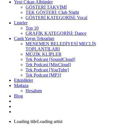
Yeni Çıkan Albümler
GÖSTERİ TAKVİMİ
TEK GÖSTERİ: Club Night
GÖSTERİ KATEGORİSİ: Vocal
Listeler
Top 10
GRAFİK KATEGORİSİ: Dance
Canlı Yayın Tekrarları
MENEMEN BELEDİYESİ MECLİS
TOPLANTILARI
MÜZİK KLİPLER
Tek Podcast [SoundCloud]
Tek Podcast [MixCloud]
Tek Podcast [YouTube]
Tek Podcast [MP3]
Etkinlikler
Mağaza
Hesabım
Blog
Loading title
Loading artist