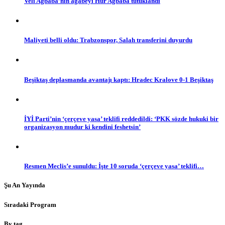
Veli Ağbaba’nın ağabeyi Hür Ağbaba tutuklandı
Maliyeti belli oldu: Trabzonspor, Salah transferini duyurdu
Beşiktaş deplasmanda avantajı kaptı: Hradec Kralove 0-1 Beşiktaş
İYİ Parti’nin ‘çerçeve yasa’ teklifi reddedildi: ‘PKK sözde hukuki bir
organizasyon mudur ki kendini feshetsin’
Resmen Meclis’e sunuldu: İşte 10 soruda ‘çerçeve yasa’ teklifi…
Şu An Yayında
Sıradaki Program
By tag