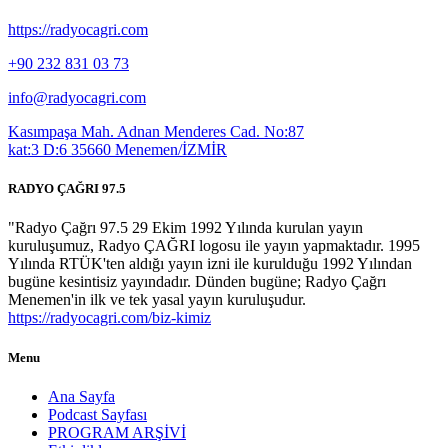
https://radyocagri.com
+90 232 831 03 73
info@radyocagri.com
Kasımpaşa Mah. Adnan Menderes Cad. No:87
kat:3 D:6 35660 Menemen/İZMİR
RADYO ÇAĞRI 97.5
"Radyo Çağrı 97.5 29 Ekim 1992 Yılında kurulan yayın
kuruluşumuz, Radyo ÇAĞRI logosu ile yayın yapmaktadır. 1995
Yılında RTÜK'ten aldığı yayın izni ile kurulduğu 1992 Yılından
bugüne kesintisiz yayındadır. Dünden bugüne; Radyo Çağrı
Menemen'in ilk ve tek yasal yayın kuruluşudur.
https://radyocagri.com/biz-kimiz
Menu
Ana Sayfa
Podcast Sayfası
PROGRAM ARŞİVİ