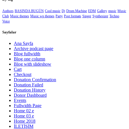
Authors
BASINDA BUGÜN
Cool music
Dj
Drum Machine
EDM
Gallery
music
Music
Club
Music themes
Music wp themes
Party
Post formats
Singer
Synthesizer
Techno
Voice
Sayfalar
Ana Sayfa
Archive podcast page
Blog fullwidth
Blog one column
Blog with slideshow
Cart
Checkout
Donation Confirmation
Donation Failed
Donation History
Donor Dashboard
Events
Fullwidth Page
Home 02 e
Home 03 e
Home 2018
İLETİŞİM