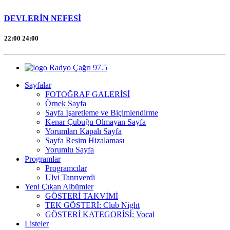
DEVLERİN NEFESİ
22:00
24:00
Radyo Çağrı 97.5
Sayfalar
FOTOĞRAF GALERİSİ
Örnek Sayfa
Sayfa İşaretleme ve Biçimlendirme
Kenar Çubuğu Olmayan Sayfa
Yorumları Kapalı Sayfa
Sayfa Resim Hizalaması
Yorumlu Sayfa
Programlar
Programcılar
Ulvi Tanrıverdi
Yeni Çıkan Albümler
GÖSTERİ TAKVİMİ
TEK GÖSTERİ: Club Night
GÖSTERİ KATEGORİSİ: Vocal
Listeler