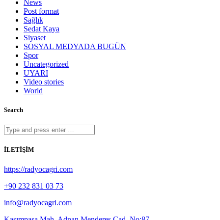
News
Post format
Sağlık
Sedat Kaya
Siyaset
SOSYAL MEDYADA BUGÜN
Spor
Uncategorized
UYARI
Video stories
World
Search
İLETİŞİM
https://radyocagri.com
+90 232 831 03 73
info@radyocagri.com
Kasımpaşa Mah. Adnan Menderes Cad. No:87