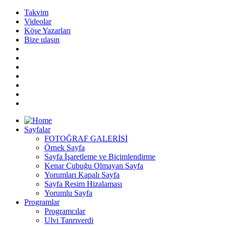
Takvim
Videolar
Köşe Yazarları
Bize ulaşın
Sayfalar
FOTOĞRAF GALERİSİ
Örnek Sayfa
Sayfa İşaretleme ve Biçimlendirme
Kenar Çubuğu Olmayan Sayfa
Yorumları Kapalı Sayfa
Sayfa Resim Hizalaması
Yorumlu Sayfa
Programlar
Programcılar
Ulvi Tanrıverdi