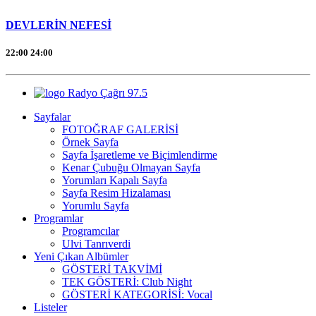
DEVLERİN NEFESİ
22:00
24:00
Radyo Çağrı 97.5
Sayfalar
FOTOĞRAF GALERİSİ
Örnek Sayfa
Sayfa İşaretleme ve Biçimlendirme
Kenar Çubuğu Olmayan Sayfa
Yorumları Kapalı Sayfa
Sayfa Resim Hizalaması
Yorumlu Sayfa
Programlar
Programcılar
Ulvi Tanrıverdi
Yeni Çıkan Albümler
GÖSTERİ TAKVİMİ
TEK GÖSTERİ: Club Night
GÖSTERİ KATEGORİSİ: Vocal
Listeler