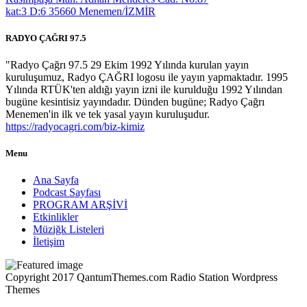
kat:3 D:6 35660 Menemen/İZMİR
RADYO ÇAĞRI 97.5
"Radyo Çağrı 97.5 29 Ekim 1992 Yılında kurulan yayın
kuruluşumuz, Radyo ÇAĞRI logosu ile yayın yapmaktadır. 1995
Yılında RTÜK'ten aldığı yayın izni ile kurulduğu 1992 Yılından
bugüne kesintisiz yayındadır. Dünden bugüne; Radyo Çağrı
Menemen'in ilk ve tek yasal yayın kuruluşudur.
https://radyocagri.com/biz-kimiz
Menu
Ana Sayfa
Podcast Sayfası
PROGRAM ARŞİVİ
Etkinlikler
Müziğk Listeleri
İletişim
Copyright 2017 QantumThemes.com Radio Station Wordpress
Themes