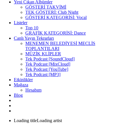
Yeni Çıkan Albümler
GÖSTERİ TAKVİMİ
TEK GÖSTERİ: Club Night
GÖSTERİ KATEGORİSİ: Vocal
Listeler
Top 10
GRAFİK KATEGORİSİ: Dance
Canlı Yayın Tekrarları
MENEMEN BELEDİYESİ MECLİS
TOPLANTILARI
MÜZİK KLİPLER
Tek Podcast [SoundCloud]
Tek Podcast [MixCloud]
Tek Podcast [YouTube]
Tek Podcast [MP3]
Etkinlikler
Mağaza
Hesabım
Blog
Loading title
Loading artist