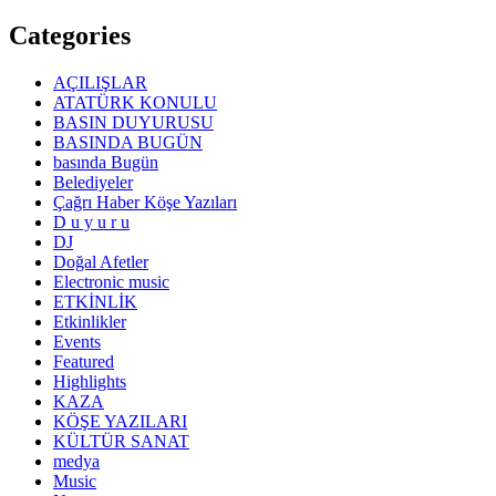
Categories
AÇILIŞLAR
ATATÜRK KONULU
BASIN DUYURUSU
BASINDA BUGÜN
basında Bugün
Belediyeler
Çağrı Haber Köşe Yazıları
D u y u r u
DJ
Doğal Afetler
Electronic music
ETKİNLİK
Etkinlikler
Events
Featured
Highlights
KAZA
KÖŞE YAZILARI
KÜLTÜR SANAT
medya
Music