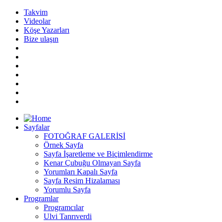
Takvim
Videolar
Köşe Yazarları
Bize ulaşın
Sayfalar
FOTOĞRAF GALERİSİ
Örnek Sayfa
Sayfa İşaretleme ve Biçimlendirme
Kenar Çubuğu Olmayan Sayfa
Yorumları Kapalı Sayfa
Sayfa Resim Hizalaması
Yorumlu Sayfa
Programlar
Programcılar
Ulvi Tanrıverdi