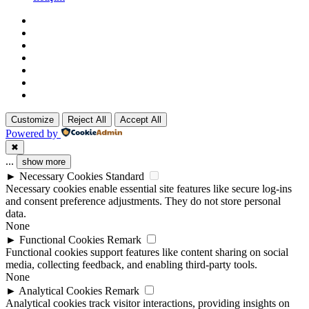
Customize
Reject All
Accept All
Powered by
✖
...
show more
►
Necessary Cookies
Standard
Necessary cookies enable essential site features like secure log-ins
and consent preference adjustments. They do not store personal
data.
None
►
Functional Cookies
Remark
Functional cookies support features like content sharing on social
media, collecting feedback, and enabling third-party tools.
None
►
Analytical Cookies
Remark
Analytical cookies track visitor interactions, providing insights on