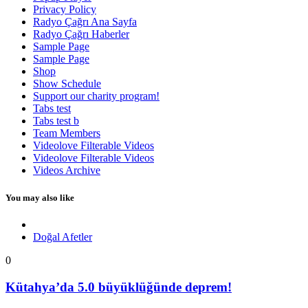
Privacy Policy
Radyo Çağrı Ana Sayfa
Radyo Çağrı Haberler
Sample Page
Sample Page
Shop
Show Schedule
Support our charity program!
Tabs test
Tabs test b
Team Members
Videolove Filterable Videos
Videolove Filterable Videos
Videos Archive
You may also like
Doğal Afetler
0
Kütahya’da 5.0 büyüklüğünde deprem!