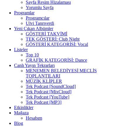
Sayfa Resim Hizalaması
Yorumlu Sayfa
Programlar
Programcılar
Ulvi Tanrıverdi
Yeni Çıkan Albümler
GÖSTERİ TAKVİMİ
TEK GÖSTERİ: Club Night
GÖSTERİ KATEGORİSİ: Vocal
Listeler
Top 10
GRAFİK KATEGORİSİ: Dance
Canlı Yayın Tekrarları
MENEMEN BELEDİYESİ MECLİS
TOPLANTILARI
MÜZİK KLİPLER
Tek Podcast [SoundCloud]
Tek Podcast [MixCloud]
Tek Podcast [YouTube]
Tek Podcast [MP3]
Etkinlikler
Mağaza
Hesabım
Blog