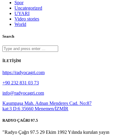
Spor
Uncategorized
UYARI
Video stories
World
Search
İLETİŞİM
https://radyocagri.com
+90 232 831 03 73
info@radyocagri.com
Kasımpaşa Mah. Adnan Menderes Cad. No:87
kat:3 D:6 35660 Menemen/İZMİR
RADYO ÇAĞRI 97.5
"Radyo Çağrı 97.5 29 Ekim 1992 Yılında kurulan yayın