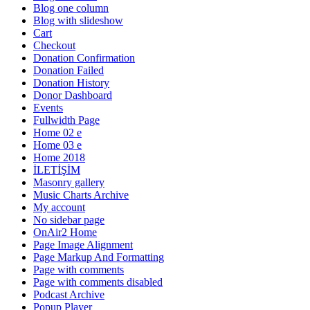
Blog one column
Blog with slideshow
Cart
Checkout
Donation Confirmation
Donation Failed
Donation History
Donor Dashboard
Events
Fullwidth Page
Home 02 e
Home 03 e
Home 2018
İLETİŞİM
Masonry gallery
Music Charts Archive
My account
No sidebar page
OnAir2 Home
Page Image Alignment
Page Markup And Formatting
Page with comments
Page with comments disabled
Podcast Archive
Popup Player