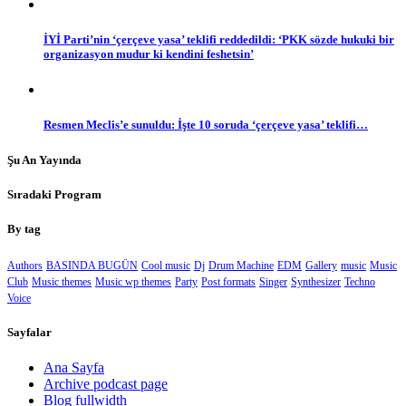
İYİ Parti’nin ‘çerçeve yasa’ teklifi reddedildi: ‘PKK sözde hukuki bir
organizasyon mudur ki kendini feshetsin’
Resmen Meclis’e sunuldu: İşte 10 soruda ‘çerçeve yasa’ teklifi…
Şu An Yayında
Sıradaki Program
By tag
Authors
BASINDA BUGÜN
Cool music
Dj
Drum Machine
EDM
Gallery
music
Music
Club
Music themes
Music wp themes
Party
Post formats
Singer
Synthesizer
Techno
Voice
Sayfalar
Ana Sayfa
Archive podcast page
Blog fullwidth