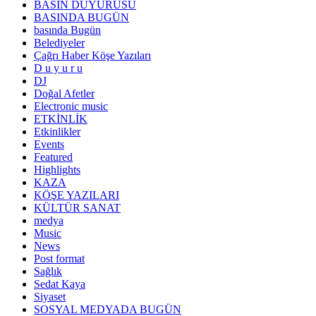
BASIN DUYURUSU
BASINDA BUGÜN
basında Bugün
Belediyeler
Çağrı Haber Köşe Yazıları
D u y u r u
DJ
Doğal Afetler
Electronic music
ETKİNLİK
Etkinlikler
Events
Featured
Highlights
KAZA
KÖŞE YAZILARI
KÜLTÜR SANAT
medya
Music
News
Post format
Sağlık
Sedat Kaya
Siyaset
SOSYAL MEDYADA BUGÜN