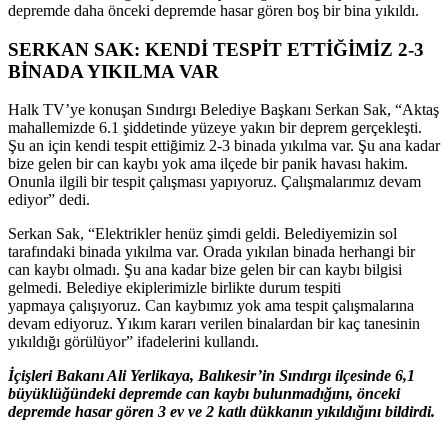
depremde daha
önceki
depremde
hasar gören bo
ş bir bina yıkıldı.
SERKAN SAK: KENDİ TESPİT ETTİĞİMİZ 2-3
BİNADA YIKILMA VAR
Halk TV’ye konuşan S
ındırgı Belediye Başkanı Serkan Sak, “Aktaş
mahallemizde 6.1 şiddetinde y
üzeye yak
ın bir deprem ger
çekle
şti.
Şu an i
çin kendi tespit etti
ğimiz 2-3 binada yıkılma var. Şu ana kadar
bize gelen bir can kaybı yok ama il
çede bir panik havas
ı hakim.
Onunla ilgili bir tespit
çal
ışması yapıyoruz.
Çal
ışmalarımız devam
ediyor” dedi.
Serkan Sak, “Elektrikler hen
üz
şimdi geldi. Belediyemizin sol
tarafındaki binada yıkılma var. Orada yıkılan binada herhangi bir
can kaybı olmadı. Şu ana kadar bize gelen bir can kaybı bilgisi
gelmedi. Belediye ekiplerimizle birlikte durum tespiti
yapmaya
çal
ışıyoruz. Can kaybımız yok ama tespit
çal
ışmalarına
devam ediyoruz. Yıkım kararı verilen binalardan bir ka
ç tanesinin
y
ıkıldığı g
örülüyor” ifadelerini kulland
ı.
İ
çi
şleri Bakanı Ali Yerlikaya,
Bal
ıkesir’in Sındırgı il
çesinde 6,1
büyüklü
ğ
ündeki depremde can kayb
ı bulunmadığını,
önceki
depremde hasar gören 3 ev ve 2 katl
ı d
ükkan
ın yıkıldığını bildirdi
.