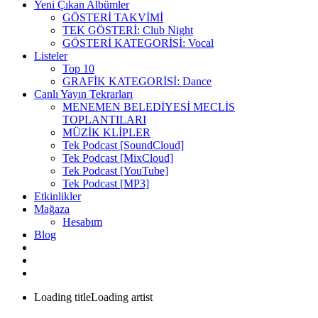
Yeni Çıkan Albümler
GÖSTERİ TAKVİMİ
TEK GÖSTERİ: Club Night
GÖSTERİ KATEGORİSİ: Vocal
Listeler
Top 10
GRAFİK KATEGORİSİ: Dance
Canlı Yayın Tekrarları
MENEMEN BELEDİYESİ MECLİS
TOPLANTILARI
MÜZİK KLİPLER
Tek Podcast [SoundCloud]
Tek Podcast [MixCloud]
Tek Podcast [YouTube]
Tek Podcast [MP3]
Etkinlikler
Mağaza
Hesabım
Blog
Loading title
Loading artist