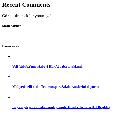
Recent Comments
Görüntülenecek bir yorum yok.
Main banner
Latest news
Veli Ağbaba’nın ağabeyi Hür Ağbaba tutuklandı
Maliyeti belli oldu: Trabzonspor, Salah transferini duyurdu
Beşiktaş deplasmanda avantajı kaptı: Hradec Kralove 0-1 Beşiktaş