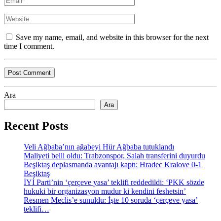
Save my name, email, and website in this browser for the next
time I comment.
Ara
Ara
Recent Posts
Veli Ağbaba’nın ağabeyi Hür Ağbaba tutuklandı
Maliyeti belli oldu: Trabzonspor, Salah transferini duyurdu
Beşiktaş deplasmanda avantajı kaptı: Hradec Kralove 0-1
Beşiktaş
İYİ Parti’nin ‘çerçeve yasa’ teklifi reddedildi: ‘PKK sözde
hukuki bir organizasyon mudur ki kendini feshetsin’
Resmen Meclis’e sunuldu: İşte 10 soruda ‘çerçeve yasa’
teklifi…