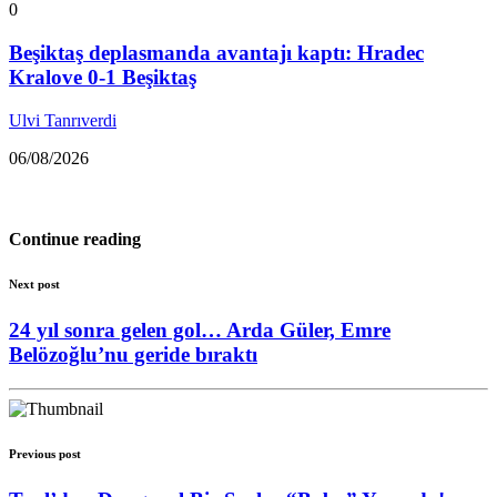
0
Beşiktaş deplasmanda avantajı kaptı: Hradec
Kralove 0-1 Beşiktaş
Ulvi Tanrıverdi
06/08/2026
Continue reading
Next post
24 yıl sonra gelen gol… Arda Güler, Emre
Belözoğlu’nu geride bıraktı
Previous post