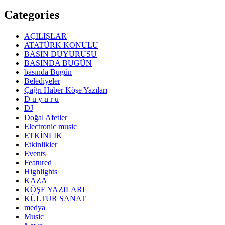
Categories
AÇILIŞLAR
ATATÜRK KONULU
BASIN DUYURUSU
BASINDA BUGÜN
basında Bugün
Belediyeler
Çağrı Haber Köşe Yazıları
D u y u r u
DJ
Doğal Afetler
Electronic music
ETKİNLİK
Etkinlikler
Events
Featured
Highlights
KAZA
KÖŞE YAZILARI
KÜLTÜR SANAT
medya
Music