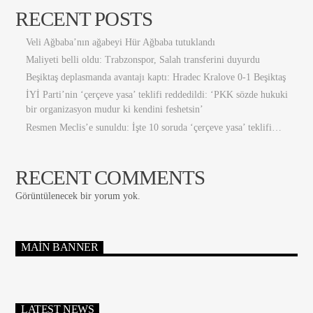
RECENT POSTS
Veli Ağbaba’nın ağabeyi Hür Ağbaba tutuklandı
Maliyeti belli oldu: Trabzonspor, Salah transferini duyurdu
Beşiktaş deplasmanda avantajı kaptı: Hradec Kralove 0-1 Beşiktaş
İYİ Parti’nin ‘çerçeve yasa’ teklifi reddedildi: ‘PKK sözde hukuki
bir organizasyon mudur ki kendini feshetsin’
Resmen Meclis’e sunuldu: İşte 10 soruda ‘çerçeve yasa’ teklifi…
RECENT COMMENTS
Görüntülenecek bir yorum yok.
MAIN BANNER
LATEST NEWS