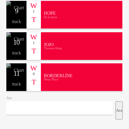
9
1
HOPE
Dj Lemon
10
1
JOJO
Thomas King
11
0
BORDERLINE
Deep Boys
Ara
Ara