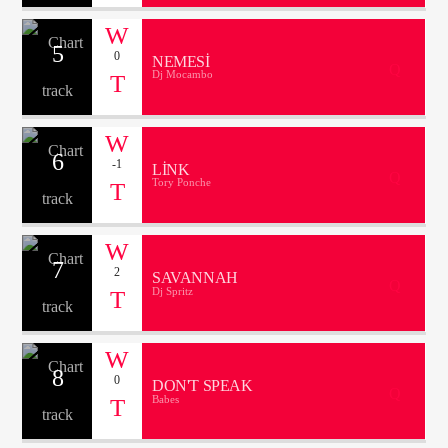
5
0
NEMESI
Dj Mocambo
6
-1
LINK
Tory Ponche
7
2
SAVANNAH
Dj Spritz
8
0
DON'T SPEAK
Babes