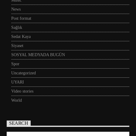
Music
News
Post format
Sağlık
Sedat Kaya
Siyaset
SOSYAL MEDYADA BUGÜN
Spor
Uncategorized
UYARI
Video stories
World
SEARCH