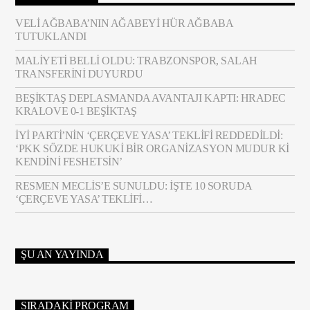
VELI AĞBABA’NIN AĞABEYI HÜR AĞBABA
TUTUKLANDI
MALIYETI BELLI OLDU: TRABZONSPOR, SALAH
TRANSFERINI DUYURDU
BEŞIKTAŞ DEPLASMANDA AVANTAJI KAPTI: HRADEC
KRALOVE 0-1 BEŞIKTAŞ
İYİ PARTI’NIN ‘ÇERÇEVE YASA’ TEKLIFI REDDEDILDI:
‘PKK SÖZDE HUKUKI BIR ORGANIZASYON MUDUR KI
KENDINI FESHETSIN’
RESMEN MECLIS’E SUNULDU: İŞTE 10 SORUDA
‘ÇERÇEVE YASA’ TEKLIFI…
ŞU AN YAYINDA
SIRADAKI PROGRAM