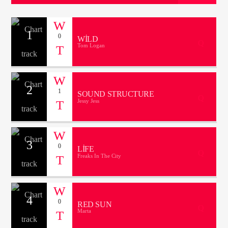
1
0
WILD
ŞU ANKI PROGRAM
Tom Logan
GÜN IŞIRKEN
04:00
06:00
2
1
SOUND STRUCTURE
Jessy Jess
Radyo Çağrı 97.5
3
0
LIFE
Freaks In The City
4
0
RED SUN
Marta