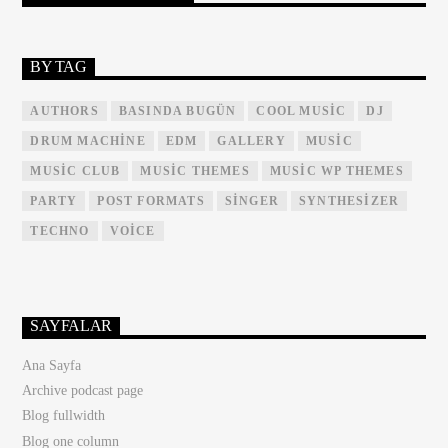
BY TAG
AUTHORS
BASINDA BUGÜN
COOL MUSIC
DJ
DRUM MACHINE
EDM
GALLERY
MUSIC
MUSIC CLUB
MUSIC THEMES
MUSIC WP THEMES
PARTY
POST FORMATS
SINGER
SYNTHESIZER
TECHNO
VOICE
SAYFALAR
Ana Sayfa
Archive podcast page
Blog fullwidth
Blog one column