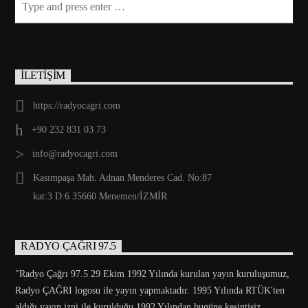
İLETİŞİM
https://radyocagri.com
+90 232 831 03 73
info@radyocagri.com
Kasımpaşa Mah. Adnan Menderes Cad. No:87
kat:3 D:6 35660 Menemen/İZMİR
RADYO ÇAĞRI 97.5
"Radyo Çağrı 97.5 29 Ekim 1992 Yılında kurulan yayın kuruluşumuz,
Radyo ÇAĞRI logosu ile yayın yapmaktadır. 1995 Yılında RTÜK'ten
aldığı yayın izni ile kurulduğu 1992 Yılından bugüne kesintisiz