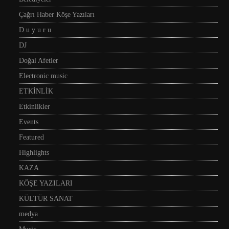
Çağrı Haber Köşe Yazıları
D u y u r u
DJ
Doğal Afetler
Electronic music
ETKİNLİK
Etkinlikler
Events
Featured
Highlights
KAZA
KÖŞE YAZILARI
KÜLTÜR SANAT
medya