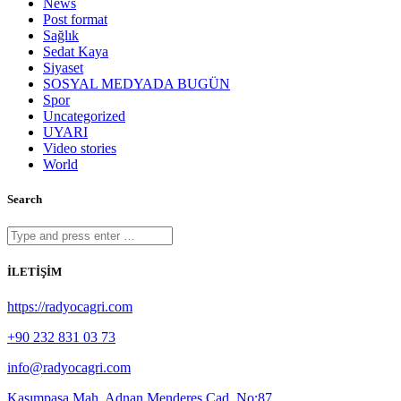
News
Post format
Sağlık
Sedat Kaya
Siyaset
SOSYAL MEDYADA BUGÜN
Spor
Uncategorized
UYARI
Video stories
World
Search
İLETİŞİM
https://radyocagri.com
+90 232 831 03 73
info@radyocagri.com
Kasımpaşa Mah. Adnan Menderes Cad. No:87