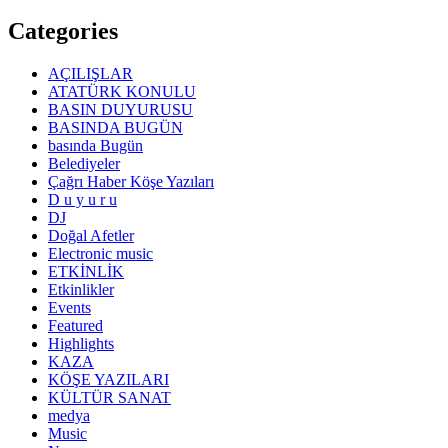
Categories
AÇILIŞLAR
ATATÜRK KONULU
BASIN DUYURUSU
BASINDA BUGÜN
basında Bugün
Belediyeler
Çağrı Haber Köşe Yazıları
D u y u r u
DJ
Doğal Afetler
Electronic music
ETKİNLİK
Etkinlikler
Events
Featured
Highlights
KAZA
KÖŞE YAZILARI
KÜLTÜR SANAT
medya
Music