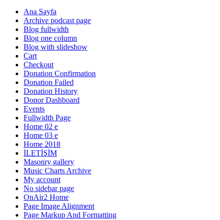
Ana Sayfa
Archive podcast page
Blog fullwidth
Blog one column
Blog with slideshow
Cart
Checkout
Donation Confirmation
Donation Failed
Donation History
Donor Dashboard
Events
Fullwidth Page
Home 02 e
Home 03 e
Home 2018
İLETİŞİM
Masonry gallery
Music Charts Archive
My account
No sidebar page
OnAir2 Home
Page Image Alignment
Page Markup And Formatting