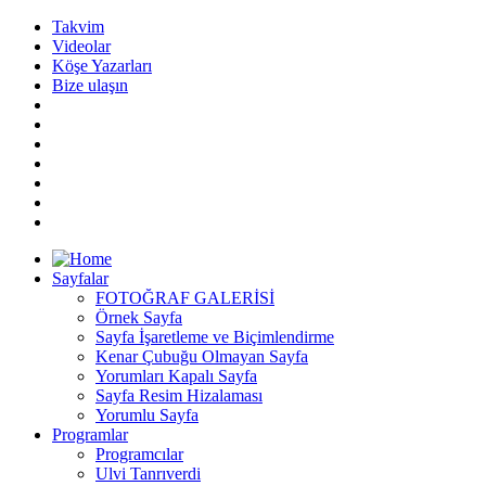
Takvim
Videolar
Köşe Yazarları
Bize ulaşın
Sayfalar
FOTOĞRAF GALERİSİ
Örnek Sayfa
Sayfa İşaretleme ve Biçimlendirme
Kenar Çubuğu Olmayan Sayfa
Yorumları Kapalı Sayfa
Sayfa Resim Hizalaması
Yorumlu Sayfa
Programlar
Programcılar
Ulvi Tanrıverdi