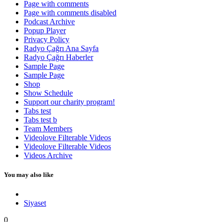
Page with comments
Page with comments disabled
Podcast Archive
Popup Player
Privacy Policy
Radyo Çağrı Ana Sayfa
Radyo Çağrı Haberler
Sample Page
Sample Page
Shop
Show Schedule
Support our charity program!
Tabs test
Tabs test b
Team Members
Videolove Filterable Videos
Videolove Filterable Videos
Videos Archive
You may also like
Siyaset
0