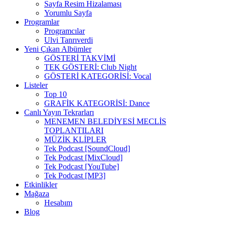
Sayfa Resim Hizalaması
Yorumlu Sayfa
Programlar
Programcılar
Ulvi Tanrıverdi
Yeni Çıkan Albümler
GÖSTERİ TAKVİMİ
TEK GÖSTERİ: Club Night
GÖSTERİ KATEGORİSİ: Vocal
Listeler
Top 10
GRAFİK KATEGORİSİ: Dance
Canlı Yayın Tekrarları
MENEMEN BELEDİYESİ MECLİS
TOPLANTILARI
MÜZİK KLİPLER
Tek Podcast [SoundCloud]
Tek Podcast [MixCloud]
Tek Podcast [YouTube]
Tek Podcast [MP3]
Etkinlikler
Mağaza
Hesabım
Blog