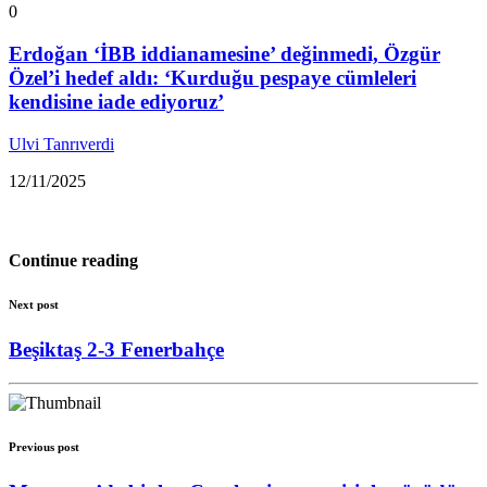
0
Erdoğan ‘İBB iddianamesine’ değinmedi, Özgür
Özel’i hedef aldı: ‘Kurduğu pespaye cümleleri
kendisine iade ediyoruz’
Ulvi Tanrıverdi
12/11/2025
Continue reading
Next post
Beşiktaş 2-3 Fenerbahçe
Previous post