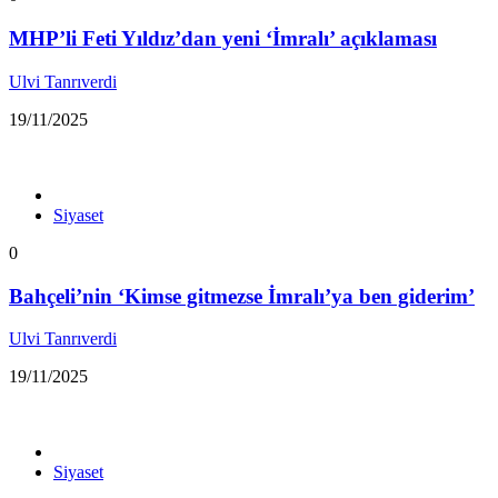
MHP’li Feti Yıldız’dan yeni ‘İmralı’ açıklaması
Ulvi Tanrıverdi
19/11/2025
Siyaset
0
Bahçeli’nin ‘Kimse gitmezse İmralı’ya ben giderim’
Ulvi Tanrıverdi
19/11/2025
Siyaset