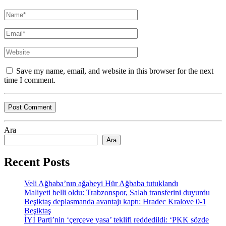
Save my name, email, and website in this browser for the next
time I comment.
Ara
Ara
Recent Posts
Veli Ağbaba’nın ağabeyi Hür Ağbaba tutuklandı
Maliyeti belli oldu: Trabzonspor, Salah transferini duyurdu
Beşiktaş deplasmanda avantajı kaptı: Hradec Kralove 0-1
Beşiktaş
İYİ Parti’nin ‘çerçeve yasa’ teklifi reddedildi: ‘PKK sözde