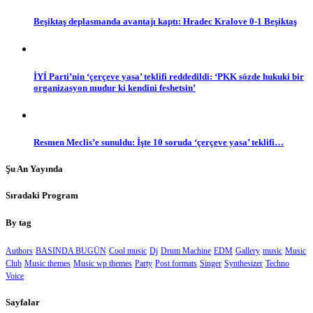
Beşiktaş deplasmanda avantajı kaptı: Hradec Kralove 0-1 Beşiktaş
İYİ Parti’nin ‘çerçeve yasa’ teklifi reddedildi: ‘PKK sözde hukuki bir
organizasyon mudur ki kendini feshetsin’
Resmen Meclis’e sunuldu: İşte 10 soruda ‘çerçeve yasa’ teklifi…
Şu An Yayında
Sıradaki Program
By tag
Authors
BASINDA BUGÜN
Cool music
Dj
Drum Machine
EDM
Gallery
music
Music
Club
Music themes
Music wp themes
Party
Post formats
Singer
Synthesizer
Techno
Voice
Sayfalar