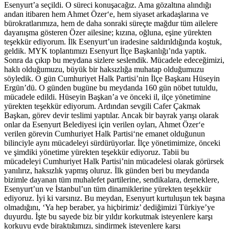
Esenyurt’a seçildi. O süreci konuşacağız. Ama gözaltına alındığı
andan itibaren hem Ahmet Özer‘e, hem siyaset arkadaşlarına ve
bürokratlarımıza, hem de daha sonraki süreçte mağdur tüm ailelere
dayanışma gösteren Özer ailesine; kızına, oğluna, eşine yürekten
teşekkür ediyorum. İlk Esenyurt’un iradesine saldırıldığında koştuk,
geldik. MYK toplantımızı Esenyurt İlçe Başkanlığı’nda yaptık.
Sonra da çıkıp bu meydana sizlere seslendik. Mücadele edeceğimizi,
haklı olduğumuzu, büyük bir haksızlığa muhatap olduğumuzu
söyledik. O gün Cumhuriyet Halk Partisi’nin İlçe Başkanı Hüseyin
Ergün’dü. O günden bugüne bu meydanda 160 gün nöbet tutuldu,
mücadele edildi. Hüseyin Başkan’a ve önceki il, ilçe yönetimine
yürekten teşekkür ediyorum. Ardından sevgili Cafer Çakmak
Başkan, görev devir teslimi yaptılar. Ancak bir bayrak yarışı olarak
onlar da Esenyurt Belediyesi için verilen oyları, Ahmet Özer‘e
verilen görevin Cumhuriyet Halk Partisi‘ne emanet olduğunun
bilinciyle aynı mücadeleyi sürdürüyorlar. İlçe yönetimimize, önceki
ve şimdiki yönetime yürekten teşekkür ediyoruz. Tabii bu
mücadeleyi Cumhuriyet Halk Partisi’nin mücadelesi olarak görürsek
yanılırız, haksızlık yapmış oluruz. İlk günden beri bu meydanda
bizimle dayanan tüm muhalefet partilerine, sendikalara, derneklere,
Esenyurt’un ve İstanbul’un tüm dinamiklerine yürekten teşekkür
ediyoruz. İyi ki varsınız. Bu meydan, Esenyurt kurtuluşun tek başına
olmadığını, ‘Ya hep beraber, ya hiçbirimiz’ dediğimizi Türkiye’ye
duyurdu. İşte bu sayede biz bir yıldır korkutmak isteyenlere karşı
korkuyu evde biraktığımızı, sindirmek isteyenlere karşı