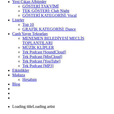
Yeni Çıkan Albümler
GÖSTERİ TAKVİMİ
TEK GÖSTERİ: Club Night
GÖSTERİ KATEGORİSİ: Vocal
Listeler
Top 10
GRAFİK KATEGORİSİ: Dance
Canlı Yayın Tekrarları
MENEMEN BELEDİYESİ MECLİS
TOPLANTILARI
MÜZİK KLİPLER
Tek Podcast [SoundCloud]
Tek Podcast [MixCloud]
Tek Podcast [YouTube]
Tek Podcast [MP3]
Etkinlikler
Mağaza
Hesabım
Blog
Loading title
Loading artist