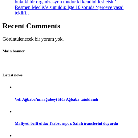
hukuki bir organizasyon mudur ki kendini feshetsin’
Resmen Meclis’e sunuldu: İşte 10 soruda ‘çerçeve yasa’
teklifi…
Recent Comments
Görüntülenecek bir yorum yok.
Main banner
Latest news
Veli Ağbaba’nın ağabeyi Hür Ağbaba tutuklandı
Maliyeti belli oldu: Trabzonspor, Salah transferini duyurdu