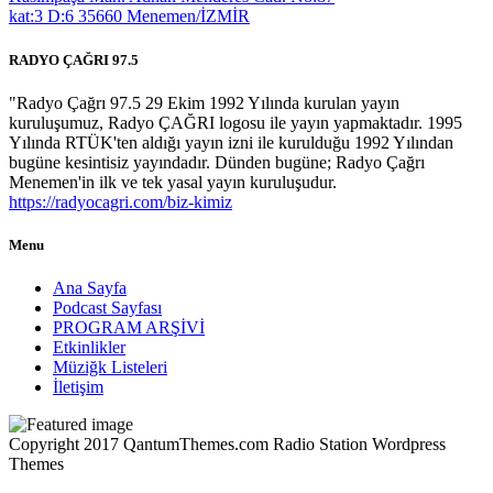
kat:3 D:6 35660 Menemen/İZMİR
RADYO ÇAĞRI 97.5
"Radyo Çağrı 97.5 29 Ekim 1992 Yılında kurulan yayın
kuruluşumuz, Radyo ÇAĞRI logosu ile yayın yapmaktadır. 1995
Yılında RTÜK'ten aldığı yayın izni ile kurulduğu 1992 Yılından
bugüne kesintisiz yayındadır. Dünden bugüne; Radyo Çağrı
Menemen'in ilk ve tek yasal yayın kuruluşudur.
https://radyocagri.com/biz-kimiz
Menu
Ana Sayfa
Podcast Sayfası
PROGRAM ARŞİVİ
Etkinlikler
Müziğk Listeleri
İletişim
Copyright 2017 QantumThemes.com Radio Station Wordpress
Themes