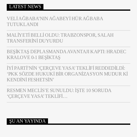
LATEST NEWS
VELI AĞBABA’NIN AĞABEYI HÜR AĞBABA
TUTUKLANDI
MALIYETI BELLI OLDU: TRABZONSPOR, SALAH
TRANSFERINI DUYURDU
BEŞIKTAŞ DEPLASMANDA AVANTAJI KAPTI: HRADEC
KRALOVE 0-1 BEŞIKTAŞ
İYİ PARTI’NIN ‘ÇERÇEVE YASA’ TEKLIFI REDDEDILDI:
‘PKK SÖZDE HUKUKI BIR ORGANIZASYON MUDUR KI
KENDINI FESHETSIN’
RESMEN MECLIS’E SUNULDU: İŞTE 10 SORUDA
‘ÇERÇEVE YASA’ TEKLIFI…
ŞU AN YAYINDA