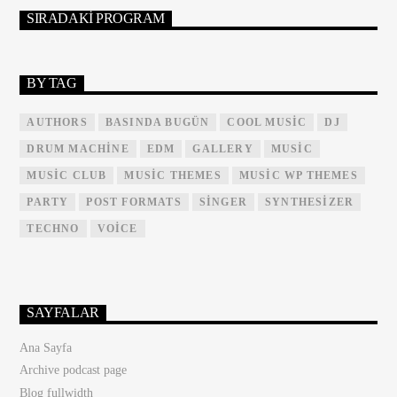
SIRADAKI PROGRAM
BY TAG
AUTHORS
BASINDA BUGÜN
COOL MUSIC
DJ
DRUM MACHINE
EDM
GALLERY
MUSIC
MUSIC CLUB
MUSIC THEMES
MUSIC WP THEMES
PARTY
POST FORMATS
SINGER
SYNTHESIZER
TECHNO
VOICE
SAYFALAR
Ana Sayfa
Archive podcast page
Blog fullwidth