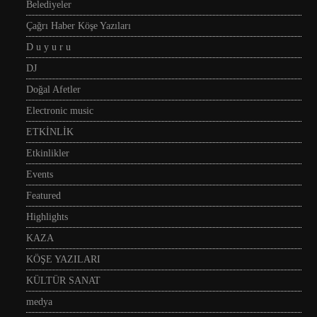
Belediyeler
Çağrı Haber Köşe Yazıları
D u y u r u
DJ
Doğal Afetler
Electronic music
ETKİNLİK
Etkinlikler
Events
Featured
Highlights
KAZA
KÖŞE YAZILARI
KÜLTÜR SANAT
medya