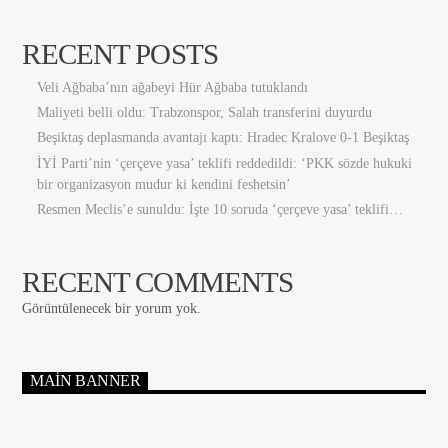
RECENT POSTS
Veli Ağbaba’nın ağabeyi Hür Ağbaba tutuklandı
Maliyeti belli oldu: Trabzonspor, Salah transferini duyurdu
Beşiktaş deplasmanda avantajı kaptı: Hradec Kralove 0-1 Beşiktaş
İYİ Parti’nin ‘çerçeve yasa’ teklifi reddedildi: ‘PKK sözde hukuki
bir organizasyon mudur ki kendini feshetsin’
Resmen Meclis’e sunuldu: İşte 10 soruda ‘çerçeve yasa’ teklifi…
RECENT COMMENTS
Görüntülenecek bir yorum yok.
MAIN BANNER