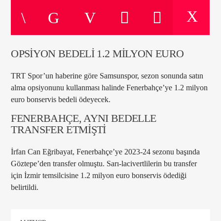
ŞU ANKI PROGRAM
OPSİYON BEDELİ 1.2 MİLYON EURO
DEVLERİN NEFESİ
22:00
24:00
TRT Spor’un haberine göre Samsunspor, sezon sonunda satın
alma opsiyonunu kullanması halinde Fenerbahçe’ye 1.2 milyon
euro bonservis bedeli ödeyecek.
FENERBAHÇE, AYNI BEDELLE
TRANSFER ETMİŞTİ
Radyo Çağrı 97.5
İrfan Can Eğribayat, Fenerbahçe’ye 2023-24 sezonu başında
Göztepe’den transfer olmuştu. Sarı-lacivertlilerin bu transfer
için İzmir temsilcisine 1.2 milyon euro bonservis ödediği
belirtildi.