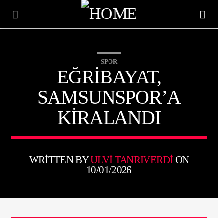
SPOR
EĞRİBAYAT,
SAMSUNSPOR’A
KİRALANDI
WRITTEN BY
ULVI TANRIVERDI
ON
10/01/2026
ŞU AN ÇALAN
TITLE
ARTIST