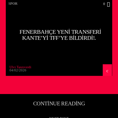
SPOR
0
FENERBAHÇE YENI TRANSFERI
KANTE’Yİ TFF’YE BILDIRDI!.
Ulvi Tanrıverdi
04/02/2026
CONTINUE READING