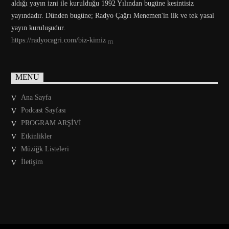
aldığı yayın izni ile kurulduğu 1992 Yılından bugüne kesintisiz
yayındadır. Dünden bugüne; Radyo Çağrı Menemen'in ilk ve tek yasal
yayın kuruluşudur.
https://radyocagri.com/biz-kimiz
MENU
Ana Sayfa
Podcast Sayfası
PROGRAM ARŞİVİ
Etkinlikler
Müziğk Listeleri
İletişim