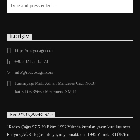
İLETİŞİM
https://radyocagri.com
+90 232 831 03 73
info@radyocagri.com
Kasımpaşa Mah. Adnan Menderes Cad. No:87
kat:3 D:6 35660 Menemen/İZMİR
RADYO ÇAĞRI 97.5
"Radyo Çağrı 97.5 29 Ekim 1992 Yılında kurulan yayın kuruluşumuz,
Radyo ÇAĞRI logosu ile yayın yapmaktadır. 1995 Yılında RTÜK'ten