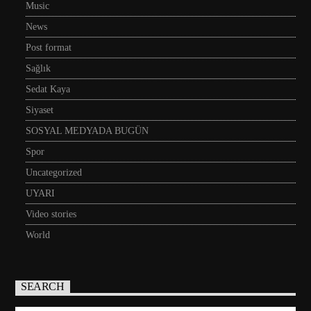
Music
News
Post format
Sağlık
Sedat Kaya
Siyaset
SOSYAL MEDYADA BUGÜN
Spor
Uncategorized
UYARI
Video stories
World
SEARCH