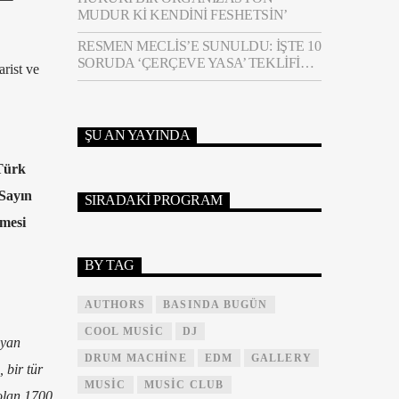
MUDUR KI KENDINI FESHETSIN’
RESMEN MECLIS’E SUNULDU: İŞTE 10
SORUDA ‘ÇERÇEVE YASA’ TEKLIFI…
arist ve
ŞU AN YAYINDA
 Türk
 Sayın
SIRADAKI PROGRAM
lmesi
BY TAG
AUTHORS
BASINDA BUGÜN
COOL MUSIC
DJ
iyan
DRUM MACHINE
EDM
GALLERY
 bir tür
MUSIC
MUSIC CLUB
olan 1700