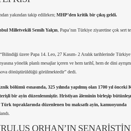
ndan yakından takip edilirken;
MHP’den kritik bir çıkış geldi.
ul Milletvekili Semih Yalçın
, Papa’nın Türkiye ziyaretine çok sert t
“Bilindiği üzere Papa 14. Leo, 27 Kasım- 2 Aralık tarihlerinde Türkiye
nyasına yönelik planlı mesajlar içeren ve hem tarihî, hem de dini ayrışm
 şova dönüştürüldüğü görülmektedir” dedi.
znik bölümü esnasında, 325 yılında yapılmış olan 1700 yıl önceki K
erişli bir ayin düzenlenmiştir. Hristiyan âleminin birleşip bütünleş
si Türk topraklarında düzenlenen bu maksatlı ayin, kamuoyunda
landı.
URULUŞ ORHAN’IN SENARİSTİN