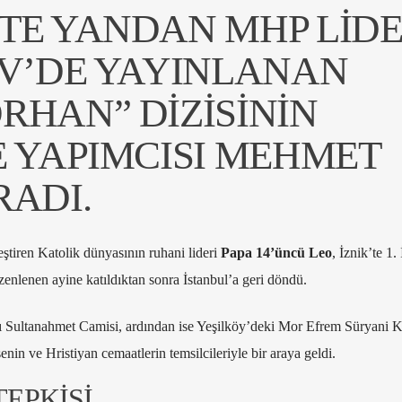
TE YANDAN MHP LIDE
TV’DE YAYINLANAN
RHAN” DIZISININ
E YAPIMCISI MEHMET
RADI.
leştiren Katolik dünyasının ruhani lideri
Papa 14’üncü Leo
, İznik’te 1.
zenlenen ayine katıldıktan sonra İstanbul’a geri döndü.
ğı Sultanahmet Camisi, ardından ise Yeşilköy’deki Mor Efrem Süryani 
nin ve Hristiyan cemaatlerin temsilcileriyle bir araya geldi.
TEPKİSİ