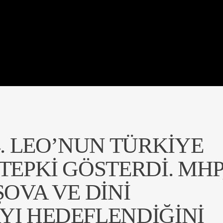
4. LEO’NUN TÜRKIYE
TEPKI GÖSTERDI. MHP
ŞOVA VE DINI
YI HEDEFLENDIĞINI