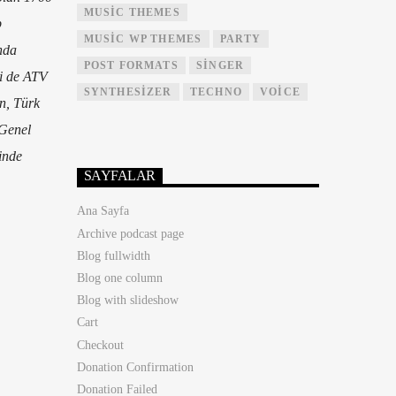
MUSIC THEMES
p
MUSIC WP THEMES
PARTY
nda
POST FORMATS
SINGER
li de ATV
SYNTHESIZER
TECHNO
VOICE
n, Türk
 Genel
sinde
SAYFALAR
Ana Sayfa
Archive podcast page
Blog fullwidth
Blog one column
Blog with slideshow
Cart
Checkout
Donation Confirmation
Donation Failed