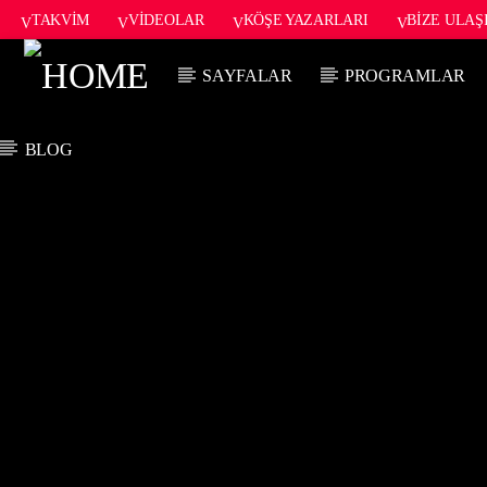
TAKVIM
VIDEOLAR
KÖŞE YAZARLARI
BIZE ULAŞ
SAYFALAR
PROGRAMLAR
BLOG
ŞU AN ÇALAN
TITLE
ARTIST