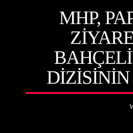
MHP, PA
ZIYARE
BAHÇELI
DIZISINI