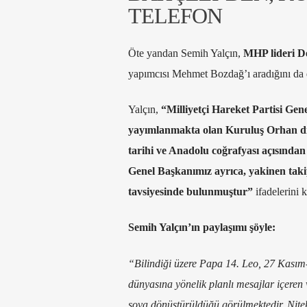
TELEFON
Öte yandan Semih Yalçın,
MHP lideri De
yapımcısı Mehmet Bozdağ’ı aradığını da
Yalçın,
“Milliyetçi Hareket Partisi Gen
yayımlanmakta olan Kuruluş Orhan diz
tarihi ve Anadolu coğrafyası açısından 
Genel Başkanımız ayrıca, yakinen takip e
tavsiyesinde bulunmuştur”
ifadelerini k
Semih Yalçın’ın paylaşımı şöyle:
“Bilindiği üzere Papa 14. Leo, 27 Kasım- 
dünyasına yönelik planlı mesajlar içeren 
şova dönüştürüldüğü görülmektedir. Nitek