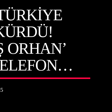
 TÜRKIYE
SKÜRDÜ!
Ş ORHAN’
 TELEFON…
25