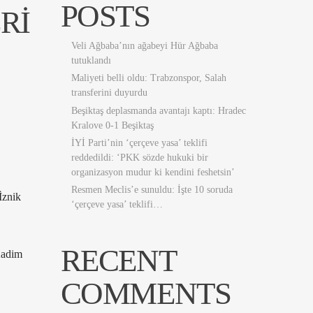
POSTS
RI
Veli Ağbaba’nın ağabeyi Hür Ağbaba
tutuklandı
Maliyeti belli oldu: Trabzonspor, Salah
transferini duyurdu
Beşiktaş deplasmanda avantajı kaptı: Hradec
Kralove 0-1 Beşiktaş
İYİ Parti’nin ‘çerçeve yasa’ teklifi
reddedildi: ‘PKK sözde hukuki bir
organizasyon mudur ki kendini feshetsin’
Resmen Meclis’e sunuldu: İşte 10 soruda
 İznik
‘çerçeve yasa’ teklifi…
RECENT
Kadim
COMMENTS