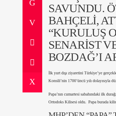
SAVUNDU. Ö
BAHÇELI, A
“KURULUŞ O
SENARIST V
BOZDAĞ’I A
İlk yurt dışı ziyaretini Türkiye’ye gerçek
Konsili’nin 1700’üncü yılı dolayısıyla dü
Papa’nın cumartesi sabahındaki ilk dura
Ortodoks Kilisesi oldu. Papa burada kilise
MHP’DEN “PAPA” 