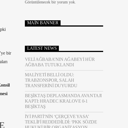
Görüntülenecek bir yorum yok.
MAIN BANNER
epki
LATEST NEWS
’ye bir
VELI AĞBABA’NIN AĞABEYI HÜR
aları
AĞBABA TUTUKLANDI
MALIYETI BELLI OLDU:
TRABZONSPOR, SALAH
onsil
TRANSFERINI DUYURDU
mesi
BEŞIKTAŞ DEPLASMANDA AVANTAJI
KAPTI: HRADEC KRALOVE 0-1
BEŞIKTAŞ
İYİ PARTI’NIN ‘ÇERÇEVE YASA’
TEKLIFI REDDEDILDI: ‘PKK SÖZDE
E
HUKUKI BIR ORGANIZASYON