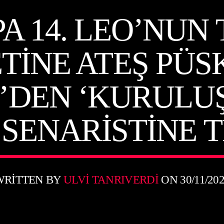
PA 14. LEO’NUN
TINE ATEŞ PÜ
’DEN ‘KURULU
N SENARISTINE
WRITTEN BY
ULVI TANRIVERDI
ON 30/11/20