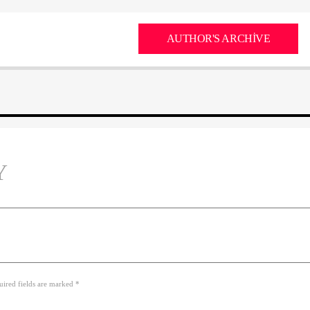
AUTHOR'S ARCHIVE
Y
uired fields are marked *