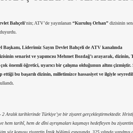
vlet Bahçeli
‘nin; ATV’de yayınlanan
“Kuruluş Orhan”
dizisinin sen
 duyurdu.
el Başkanı, Liderimiz Sayın Devlet Bahçeli de ATV kanalında
isinin senarist ve yapımcısı Mehmet Bozdağ’ı arayarak, dizinin,
çok önemli öğretici, uyarıcı bir çalışma olduğunun altını çizmiştir.
ttiği bu başarılı dizinin, milletimizce hassasiyet ve ilgiyle seyredi
ullandı.
2 Aralık tarihlerinde Türkiye’ye bir ziyaret gerçekleştirmektedir. Hrist
ve hem tarihî, hem de dîni ayrışmaları kaşımayı hedefleyen bu ziyaretin,
im söz konusu ziyaretin İznik bölümü esnasında, 325 yılında yapılmış 