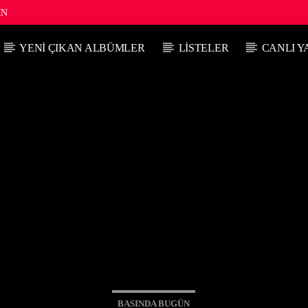
IN
YENI ÇIKAN ALBÜMLER
LISTELER
CANLI Y
ŞU ANKI PROGRAM
BURCUNUZUN ŞARKILARI
08:00
10:00
BASINDA BUGÜN