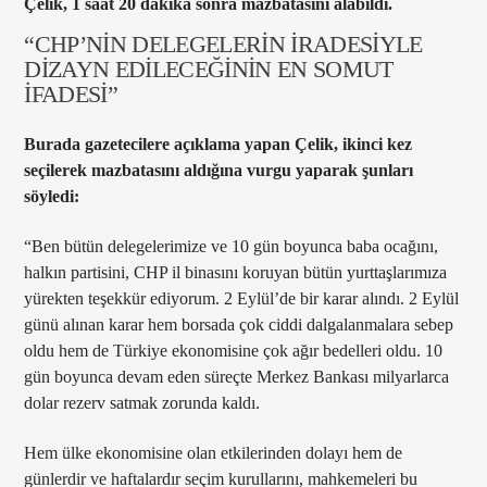
Çelik, 1 saat 20 dakika sonra mazbatasını alabildi.
“CHP’NİN DELEGELERİN İRADESİYLE
DİZAYN EDİLECEĞİNİN EN SOMUT
İFADESİ”
Burada gazetecilere a
ç
ıklama yapan
Çelik, ikinci kez
seçilerek mazbatas
ını aldığına vurgu yaparak şunları
s
öyledi:
“Ben bütün delegelerimize ve 10 gün boyunca baba oca
ğını,
halkın partisini, CHP il binasını koruyan b
ütün yurtta
şlarımıza
y
ürekten te
şekk
ür ediyorum. 2 Eylül’de bir karar al
ındı. 2 Eyl
ül
günü al
ınan karar hem borsada
çok ciddi dalgalanmalara sebep
oldu hem de Türkiye ekonomisine çok a
ğır bedelleri oldu. 10
g
ün boyunca devam eden süreçte Merkez Bankas
ı milyarlarca
dolar rezerv satmak zorunda kaldı.
Hem
ülke ekonomisine olan etkilerinden dolay
ı hem de
g
ünlerdir ve haftalard
ır se
çim kurullar
ını, mahkemeleri bu