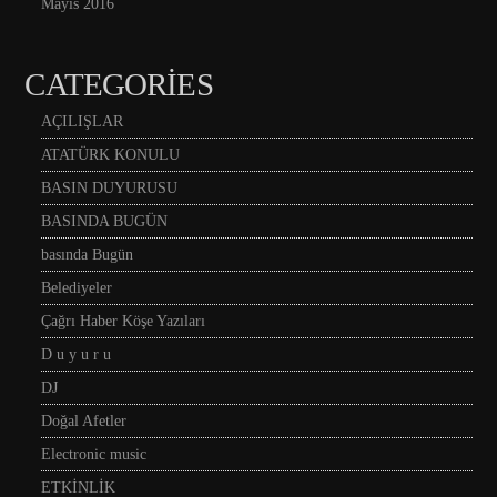
Mayıs 2016
CATEGORIES
AÇILIŞLAR
ATATÜRK KONULU
BASIN DUYURUSU
BASINDA BUGÜN
basında Bugün
Belediyeler
Çağrı Haber Köşe Yazıları
D u y u r u
DJ
Doğal Afetler
Electronic music
ETKİNLİK