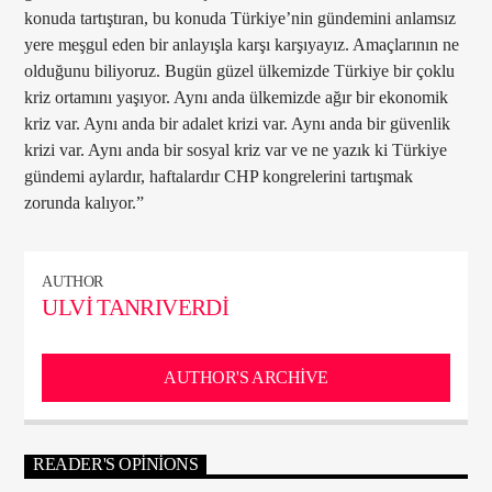
konuda tartıştıran, bu konuda T
ürkiye’nin gündemini anlams
ız
yere meşgul eden bir anlayışla karşı karşıyayız. Ama
çlar
ının ne
olduğunu biliyoruz. Bug
ün güzel ülkemizde Türkiye bir çoklu
kriz ortam
ını yaşıyor. Aynı anda
ülkemizde a
ğır bir ekonomik
kriz var. Aynı anda bir adalet krizi var. Aynı anda bir g
üvenlik
krizi var. Ayn
ı anda bir sosyal kriz var ve ne yazık ki T
ürkiye
gündemi aylard
ır, haftalardır CHP kongrelerini tartışmak
zorunda kalıyor.”
AUTHOR
ULVI TANRIVERDI
AUTHOR'S ARCHIVE
READER'S OPINIONS