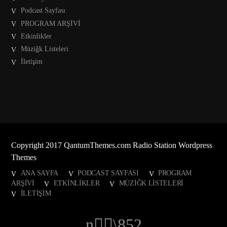
Podcast Sayfası
PROGRAM ARŞİVİ
Etkinlikler
Müziğk Listeleri
İletişim
Copyright 2017 QantumThemes.com Radio Station Wordpress
Themes
ANA SAYFA
PODCAST SAYFASI
PROGRAM
ARŞİVİ
ETKINLIKLER
MÜZIĞK LISTELERI
İLETIŞIM