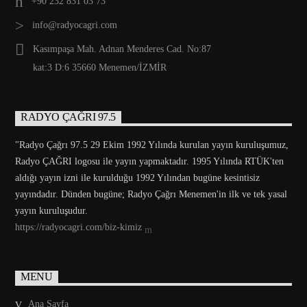
+90 232 831 03 73
info@radyocagri.com
Kasımpaşa Mah. Adnan Menderes Cad. No:87
kat:3 D:6 35660 Menemen/İZMİR
RADYO ÇAĞRI 97.5
"Radyo Çağrı 97.5 29 Ekim 1992 Yılında kurulan yayın kuruluşumuz,
Radyo ÇAĞRI logosu ile yayın yapmaktadır. 1995 Yılında RTÜK'ten
aldığı yayın izni ile kurulduğu 1992 Yılından bugüne kesintisiz
yayındadır. Dünden bugüne; Radyo Çağrı Menemen'in ilk ve tek yasal
yayın kuruluşudur.
https://radyocagri.com/biz-kimiz
MENU
Ana Sayfa