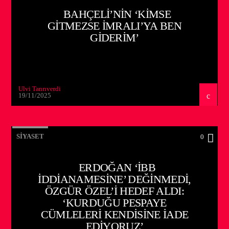
BAHÇELI’NIN ‘KIMSE
GITMEZSE İMRALI’YA BEN
GIDERIM’
Ulvi Tanrıverdi
19/11/2025
SIYASET
0
ERDOĞAN ‘İBB
IDDIANAMESINE’ DEĞINMEDI,
ÖZGÜR ÖZEL’I HEDEF ALDI:
‘KURDUĞU PESPAYE
CÜMLELERI KENDISINE IADE
EDIYORUZ’