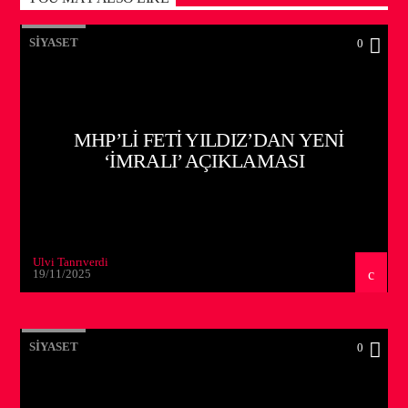
SIYASET
0
MHP’LI FETI YILDIZ’DAN YENI
‘İMRALI’ AÇIKLAMASI
Ulvi Tanrıverdi
19/11/2025
SIYASET
0