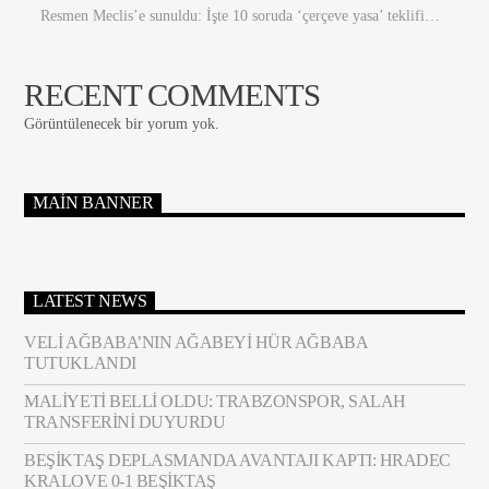
Resmen Meclis’e sunuldu: İşte 10 soruda ‘çerçeve yasa’ teklifi…
RECENT COMMENTS
Görüntülenecek bir yorum yok.
MAIN BANNER
LATEST NEWS
VELI AĞBABA’NIN AĞABEYI HÜR AĞBABA
TUTUKLANDI
MALIYETI BELLI OLDU: TRABZONSPOR, SALAH
TRANSFERINI DUYURDU
BEŞIKTAŞ DEPLASMANDA AVANTAJI KAPTI: HRADEC
KRALOVE 0-1 BEŞIKTAŞ