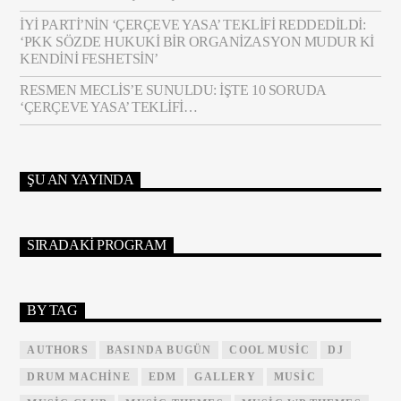
İYİ PARTI’NIN ‘ÇERÇEVE YASA’ TEKLIFI REDDEDILDI:
‘PKK SÖZDE HUKUKI BIR ORGANIZASYON MUDUR KI
KENDINI FESHETSIN’
RESMEN MECLIS’E SUNULDU: İŞTE 10 SORUDA
‘ÇERÇEVE YASA’ TEKLIFI…
ŞU AN YAYINDA
SIRADAKI PROGRAM
BY TAG
AUTHORS
BASINDA BUGÜN
COOL MUSIC
DJ
DRUM MACHINE
EDM
GALLERY
MUSIC