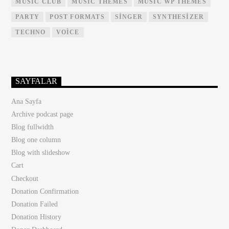
MUSIC CLUB
MUSIC THEMES
MUSIC WP THEMES
PARTY
POST FORMATS
SINGER
SYNTHESIZER
TECHNO
VOICE
SAYFALAR
Ana Sayfa
Archive podcast page
Blog fullwidth
Blog one column
Blog with slideshow
Cart
Checkout
Donation Confirmation
Donation Failed
Donation History