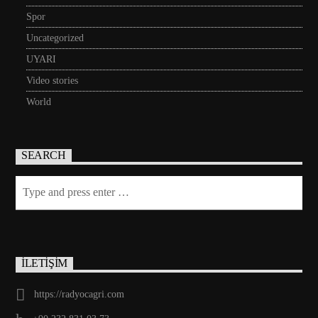
Spor
Uncategorized
UYARI
Video stories
World
SEARCH
İLETİŞİM
https://radyocagri.com