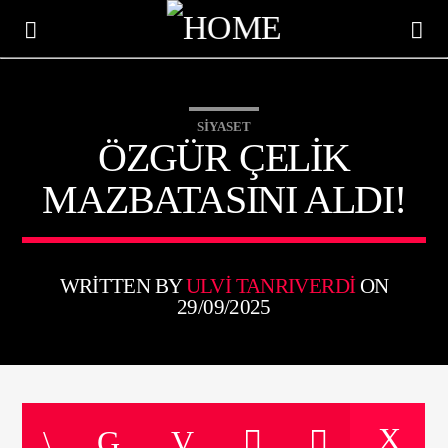
SIYASET
ÖZGÜR ÇELIK
MAZBATASINI ALDI!
WRITTEN BY
ULVI TANRIVERDI
ON
29/09/2025
ŞU AN ÇALAN
TITLE
ARTIST