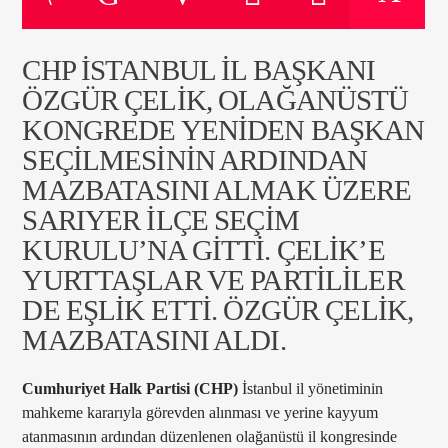
CHP İSTANBUL İL BAŞKANI
ŞU ANKI PROGRAM
ÖZGÜR ÇELIK, OLAĞANÜSTÜ
GENÇLERLE MÜZİK YOLCULUĞU
KONGREDE YENIDEN BAŞKAN
16:00
18:00
SEÇILMESININ ARDINDAN
MAZBATASINI ALMAK ÜZERE
SARIYER İLÇE SEÇIM
KURULU’NA GITTI. ÇELIK’E
Radyo Çağrı 97.5
YURTTAŞLAR VE PARTILILER
DE EŞLIK ETTI. ÖZGÜR ÇELIK,
MAZBATASINI ALDI.
Cumhuriyet Halk Partisi (CHP)
İstanbul il yönetiminin
mahkeme kararıyla görevden alınması ve yerine kayyum
atanmasının ardından düzenlenen olağanüstü il kongresinde