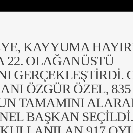
EYE, KAYYUMA HAYIR
 22. OLAĞANÜSTÜ
NI GERÇEKLEŞTIRDI. 
ANI ÖZGÜR ÖZEL, 835
YUN TAMAMINI ALARA
NEL BAŞKAN SEÇILDI
KULLANILAN 917 OY