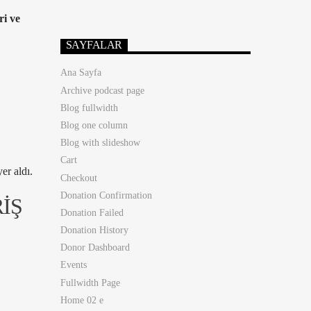
ri ve
SAYFALAR
Ana Sayfa
Archive podcast page
Blog fullwidth
Blog one column
Blog with slideshow
Cart
er aldı.
Checkout
Donation Confirmation
İŞ
Donation Failed
Donation History
Donor Dashboard
Events
Fullwidth Page
Home 02 e