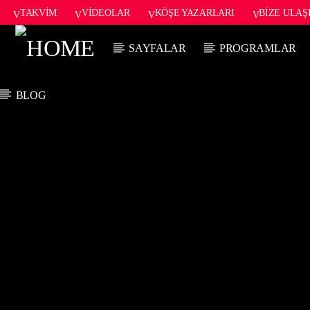
TAKVIM
VIDEOLAR
KÖŞE YAZARLARI
BIZE ULAŞ
SAYFALAR
PROGRAMLAR
BLOG
ŞU AN ÇALAN
TITLE
ARTIST