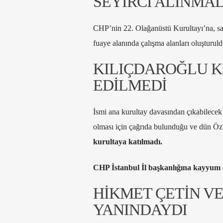
SEYİRCİ ALINMAD
CHP’nin 22. Olağanüstü Kurultayı’na, salo
fuaye alanında çalışma alanları oluşturuld
KILIÇDAROĞLU K
EDİLMEDİ
İsmi ana kurultay davasından çıkabilecek “
olması için çağrıda bulunduğu ve dün Özg
kurultaya katılmadı.
CHP İstanbul İl başkanlığına kayyum o
HİKMET ÇETİN VE
YANINDAYDI