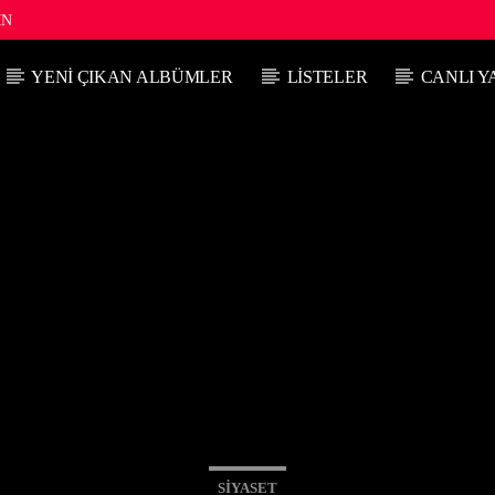
IN
YENI ÇIKAN ALBÜMLER
LISTELER
CANLI Y
ŞU ANKI PROGRAM
SIRADAKI PROGRA
GÜN IŞIRKEN
GÜN
04:00
06:00
06:00
SIYASET