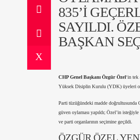
835’I GEÇERL
SAYILDI. ÖZ
BAŞKAN SEÇ
CHP Genel Başkanı Özgür Özel
‘in tek
Yüksek Disiplin Kurulu (YDK) üyeleri o
Parti tüzüğündeki madde doğrultusunda Ge
güven oylaması yapıldı; Özel’in isteğiyle
ve parti organlarının seçimine geçildi.
ÖZGÜR ÖZEL YEN