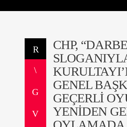
CHP, “DARB
SLOGANIYLA
KURULTAYI’
GENEL BAŞK
GEÇERLI O
YENIDEN GE
OYLAMADA 