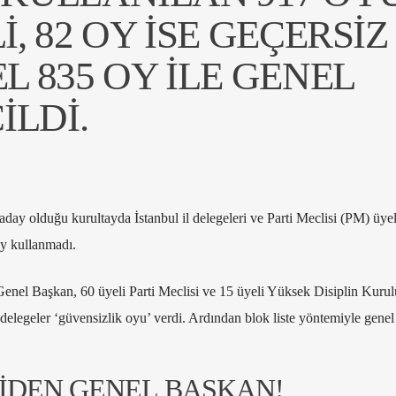
I, 82 OY ISE GEÇERSIZ
EL 835 OY ILE GENEL
ILDI.
 aday olduğu kurultayda İstanbul il delegeleri ve Parti Meclisi (PM) üyele
y kullanmadı.
nel Başkan, 60 üyeli Parti Meclisi ve 15 üyeli Yüksek Disiplin Kurulu
 delegeler ‘güvensizlik oyu’ verdi. Ardından blok liste yöntemiyle gene
İDEN GENEL BAŞKAN!