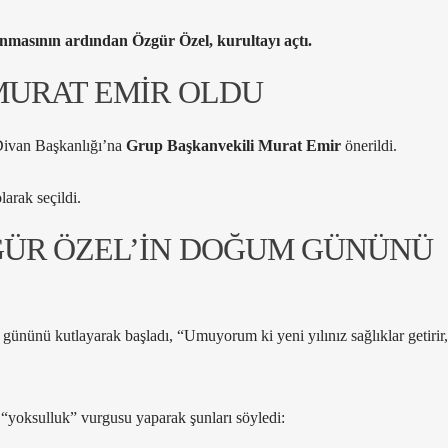
unmasının ardından Özgür Özel, kurultayı açtı.
MURAT EMİR OLDU
Divan Başkanlığı’na
Grup Başkanvekili Murat Emir
önerildi.
arak seçildi.
GÜR ÖZEL’İN DOĞUM GÜNÜNÜ
nünü kutlayarak başladı, “Umuyorum ki yeni yılınız sağlıklar getiri
yoksulluk” vurgusu yaparak şunları söyledi: