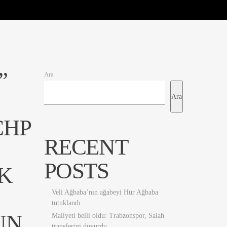
”
Ara
Ara
CHP
RECENT
POSTS
K
.
Veli Ağbaba’nın ağabeyi Hür Ağbaba
tutuklandı
UN
Maliyeti belli oldu: Trabzonspor, Salah
transferini duyurdu