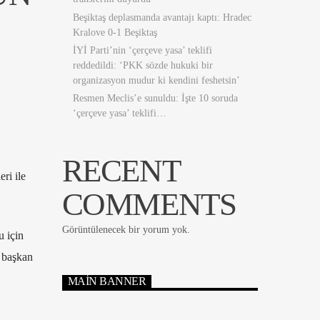
Beşiktaş deplasmanda avantajı kaptı: Hradec
Kralove 0-1 Beşiktaş
İYİ Parti’nin ‘çerçeve yasa’ teklifi
reddedildi: ‘PKK sözde hukuki bir
organizasyon mudur ki kendini feshetsin’
Resmen Meclis’e sunuldu: İşte 10 soruda
‘çerçeve yasa’ teklifi…
RECENT
ri ile
COMMENTS
Görüntülenecek bir yorum yok.
 için
l başkan
MAIN BANNER