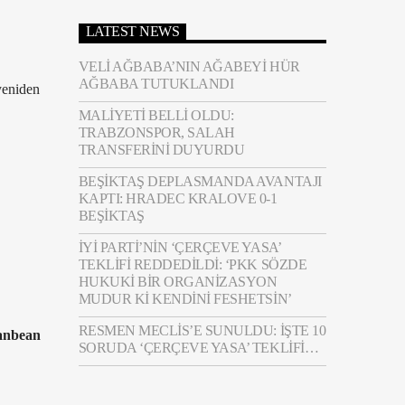
LATEST NEWS
VELI AĞBABA’NIN AĞABEYI HÜR
AĞBABA TUTUKLANDI
yeniden
MALIYETI BELLI OLDU:
TRABZONSPOR, SALAH
TRANSFERINI DUYURDU
BEŞIKTAŞ DEPLASMANDA AVANTAJI
KAPTI: HRADEC KRALOVE 0-1
BEŞIKTAŞ
İYİ PARTI’NIN ‘ÇERÇEVE YASA’
TEKLIFI REDDEDILDI: ‘PKK SÖZDE
HUKUKI BIR ORGANIZASYON
MUDUR KI KENDINI FESHETSIN’
RESMEN MECLIS’E SUNULDU: İŞTE 10
 anbean
SORUDA ‘ÇERÇEVE YASA’ TEKLIFI…