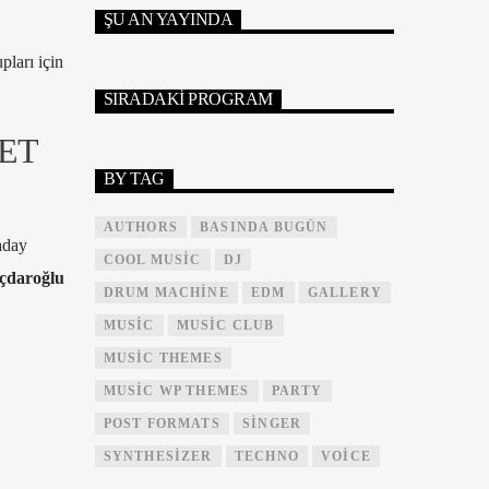
ŞU AN YAYINDA
pları için
SIRADAKI PROGRAM
ET
BY TAG
AUTHORS
BASINDA BUGÜN
 aday
COOL MUSIC
DJ
ıçdaroğlu
DRUM MACHINE
EDM
GALLERY
MUSIC
MUSIC CLUB
MUSIC THEMES
MUSIC WP THEMES
PARTY
POST FORMATS
SINGER
SYNTHESIZER
TECHNO
VOICE