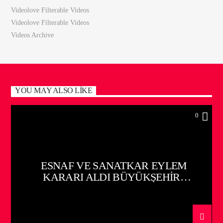
Videolove Filterable Videos
Videolove Filterable Videos
Videos Archive
YOU MAY ALSO LIKE
0
ESNAF VE SANATKAR EYLEM
KARARI ALDI BÜYÜKŞEHİR
BELEDİYESİ YOL ÇALIŞMASINA
BAŞLADI!