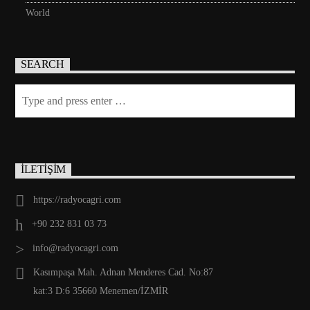
World
SEARCH
İLETİŞİM
https://radyocagri.com
+90 232 831 03 73
info@radyocagri.com
Kasımpaşa Mah. Adnan Menderes Cad. No:87
kat:3 D:6 35660 Menemen/İZMİR