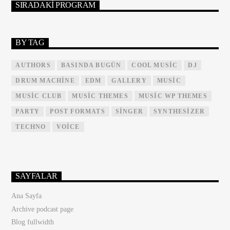
SIRADAKI PROGRAM
BY TAG
AUTHORS
BASINDA BUGÜN
COOL MUSIC
DJ
DRUM MACHINE
EDM
GALLERY
MUSIC
MUSIC CLUB
MUSIC THEMES
MUSIC WP THEMES
PARTY
POST FORMATS
SINGER
SYNTHESIZER
TECHNO
VOICE
SAYFALAR
Ana Sayfa
Archive podcast page
Blog fullwidth