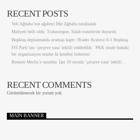
RECENT POSTS
Veli Ağbaba’nın ağabeyi Hür Ağbaba tutuklandı
Maliyeti belli oldu: Trabzonspor, Salah transferini duyurdu
Beşiktaş deplasmanda avantajı kaptı: Hradec Kralove 0-1 Beşiktaş
İYİ Parti’nin ‘çerçeve yasa’ teklifi reddedildi: ‘PKK sözde hukuki
bir organizasyon mudur ki kendini feshetsin’
Resmen Meclis’e sunuldu: İşte 10 soruda ‘çerçeve yasa’ teklifi…
RECENT COMMENTS
Görüntülenecek bir yorum yok.
MAIN BANNER