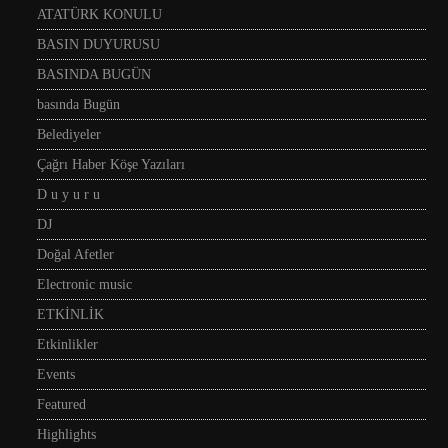
ATATÜRK KONULU
BASIN DUYURUSU
BASINDA BUGÜN
basında Bugün
Belediyeler
Çağrı Haber Köşe Yazıları
D u y u r u
DJ
Doğal Afetler
Electronic music
ETKİNLİK
Etkinlikler
Events
Featured
Highlights