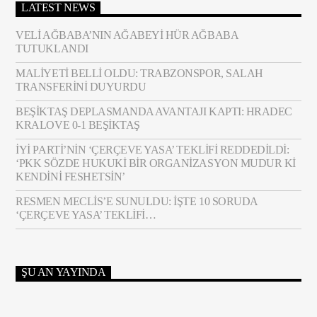
LATEST NEWS
VELI AĞBABA’NIN AĞABEYI HÜR AĞBABA
TUTUKLANDI
MALIYETI BELLI OLDU: TRABZONSPOR, SALAH
TRANSFERINI DUYURDU
BEŞIKTAŞ DEPLASMANDA AVANTAJI KAPTI: HRADEC
KRALOVE 0-1 BEŞIKTAŞ
İYİ PARTI’NIN ‘ÇERÇEVE YASA’ TEKLIFI REDDEDILDI:
‘PKK SÖZDE HUKUKI BIR ORGANIZASYON MUDUR KI
KENDINI FESHETSIN’
RESMEN MECLIS’E SUNULDU: İŞTE 10 SORUDA
‘ÇERÇEVE YASA’ TEKLIFI…
ŞU AN YAYINDA