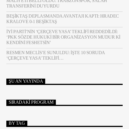
MALIYETI BELLI OLDU: TRABZONSPOR, SALAH
TRANSFERINI DUYURDU
BEŞIKTAŞ DEPLASMANDA AVANTAJI KAPTI: HRADEC
KRALOVE 0-1 BEŞIKTAŞ
İYİ PARTI’NIN ‘ÇERÇEVE YASA’ TEKLIFI REDDEDILDI:
‘PKK SÖZDE HUKUKI BIR ORGANIZASYON MUDUR KI
KENDINI FESHETSIN’
RESMEN MECLIS’E SUNULDU: İŞTE 10 SORUDA
‘ÇERÇEVE YASA’ TEKLIFI…
ŞU AN YAYINDA
SIRADAKI PROGRAM
BY TAG