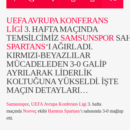
UEFA AVRUPA KONFERANS
ŞU ANKI PROGRAM
LIGI
3. HAFTA MAÇINDA
DEVLERİN NEFESİ
TEMSILCIMIZ
SAMSUNSPOR
SA
22:00
24:00
SPARTANS
‘I AĞIRLADI.
KIRMIZI-BEYAZLILAR
MÜCADELEDEN 3-0 GALIP
AYRILARAK LIDERLIK
Radyo Çağrı 97.5
KOLTUĞUNA YÜKSELDI. İŞTE
MAÇIN DETAYLARI…
Samsunspor
,
UEFA Avrupa Konferans Ligi
3. hafta
maçında
Norveç
ekibi
Hamrun Spartans
‘ı sahasında 3-0 mağlup
etti.