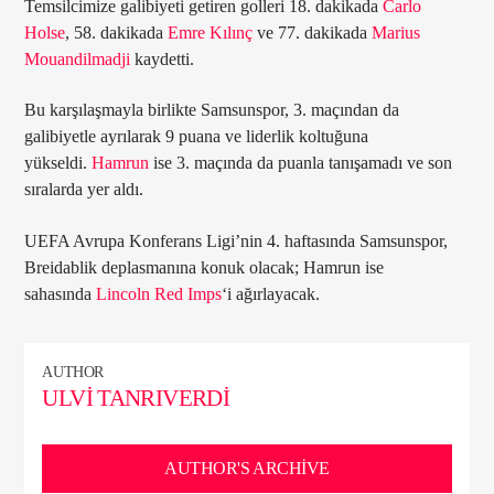
Temsilcimize galibiyeti getiren golleri 18. dakikada
Carlo
Holse
, 58. dakikada
Emre Kılınç
ve 77. dakikada
Marius
Mouandilmadji
kaydetti.
Bu karşılaşmayla birlikte Samsunspor, 3. maçından da
galibiyetle ayrılarak 9 puana ve liderlik koltuğuna
yükseldi.
Hamrun
ise 3. maçında da puanla tanışamadı ve son
sıralarda yer aldı.
UEFA Avrupa Konferans Ligi’nin 4. haftasında Samsunspor,
Breidablik deplasmanına konuk olacak; Hamrun ise
sahasında
Lincoln Red Imps
‘i ağırlayacak.
AUTHOR
ULVI TANRIVERDI
AUTHOR'S ARCHIVE