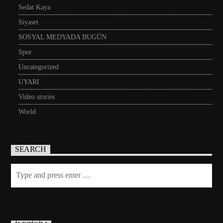
Sedat Kaya
Siyaset
SOSYAL MEDYADA BUGÜN
Spor
Uncategorized
UYARI
Video stories
World
SEARCH