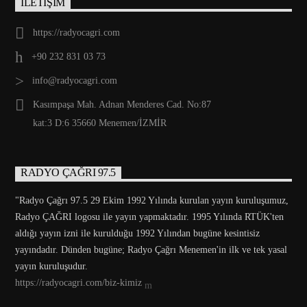
İLETİŞİM
https://radyocagri.com
+90 232 831 03 73
info@radyocagri.com
Kasımpaşa Mah. Adnan Menderes Cad. No:87
kat:3 D:6 35660 Menemen/İZMİR
RADYO ÇAĞRI 97.5
"Radyo Çağrı 97.5 29 Ekim 1992 Yılında kurulan yayın kuruluşumuz,
Radyo ÇAĞRI logosu ile yayın yapmaktadır. 1995 Yılında RTÜK'ten
aldığı yayın izni ile kurulduğu 1992 Yılından bugüne kesintisiz
yayındadır. Dünden bugüne; Radyo Çağrı Menemen'in ilk ve tek yasal
yayın kuruluşudur.
https://radyocagri.com/biz-kimiz