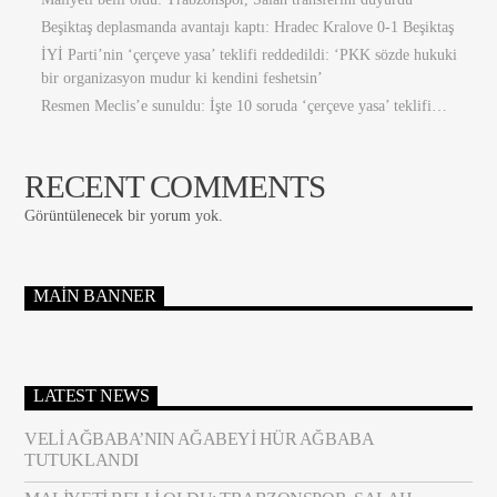
Beşiktaş deplasmanda avantajı kaptı: Hradec Kralove 0-1 Beşiktaş
İYİ Parti’nin ‘çerçeve yasa’ teklifi reddedildi: ‘PKK sözde hukuki
bir organizasyon mudur ki kendini feshetsin’
Resmen Meclis’e sunuldu: İşte 10 soruda ‘çerçeve yasa’ teklifi…
RECENT COMMENTS
Görüntülenecek bir yorum yok.
MAIN BANNER
LATEST NEWS
VELI AĞBABA’NIN AĞABEYI HÜR AĞBABA
TUTUKLANDI