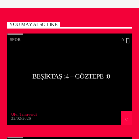
YOU MAY ALSO LIKE
SPOR
0
BEŞIKTAŞ :4 – GÖZTEPE :0
Ulvi Tanrıverdi
22/02/2026