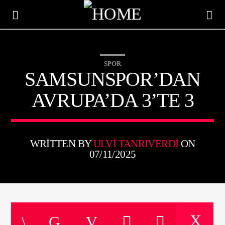
SPOR
SAMSUNSPOR’DAN
AVRUPA’DA 3’TE 3
WRITTEN BY
ULVI TANRIVERDI
ON
07/11/2025
ŞU AN ÇALAN
TITLE
ARTIST