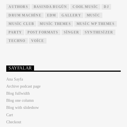
AUTHORS
BASINDA BUGÜN
COOL MUSIC
DJ
DRUM MACHINE
EDM
GALLERY
MUSIC
MUSIC CLUB
MUSIC THEMES
MUSIC WP THEMES
PARTY
POST FORMATS
SINGER
SYNTHESIZER
TECHNO
VOICE
SAYFALAR
Ana Sayfa
Archive podcast page
Blog fullwidth
Blog one column
Blog with slideshow
Cart
Checkout