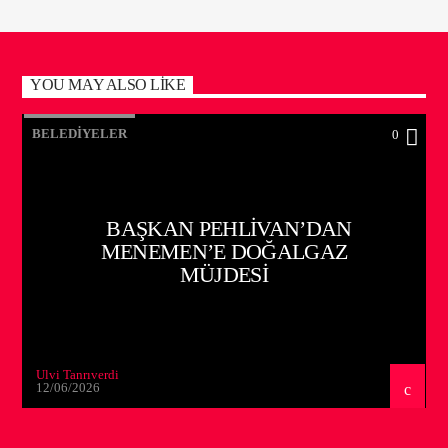
YOU MAY ALSO LIKE
BELEDIYELER
0
BAŞKAN PEHLIVAN’DAN
MENEMEN’E DOĞALGAZ
MÜJDESI
Ulvi Tanrıverdi
12/06/2026