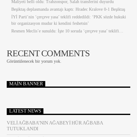
Maliyeti belli oldu: Trabzonspor, Salah transferini duyurdu
Beşiktaş deplasmanda avantajı kaptı: Hradec Kralove 0-1 Beşiktaş
İYİ Parti’nin ‘çerçeve yasa’ teklifi reddedildi: ‘PKK sözde hukuki
bir organizasyon mudur ki kendini feshetsin’
Resmen Meclis’e sunuldu: İşte 10 soruda ‘çerçeve yasa’ teklifi…
RECENT COMMENTS
Görüntülenecek bir yorum yok.
MAIN BANNER
LATEST NEWS
VELI AĞBABA’NIN AĞABEYI HÜR AĞBABA
TUTUKLANDI