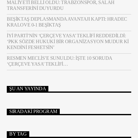
MALIYETI BELLI OLDU: TRABZONSPOR, SALAH
TRANSFERINI DUYURDU
BEŞIKTAŞ DEPLASMANDA AVANTAJI KAPTI: HRADEC
KRALOVE 0-1 BEŞIKTAŞ
İYİ PARTI’NIN ‘ÇERÇEVE YASA’ TEKLIFI REDDEDILDI:
‘PKK SÖZDE HUKUKI BIR ORGANIZASYON MUDUR KI
KENDINI FESHETSIN’
RESMEN MECLIS’E SUNULDU: İŞTE 10 SORUDA
‘ÇERÇEVE YASA’ TEKLIFI…
ŞU AN YAYINDA
SIRADAKI PROGRAM
BY TAG