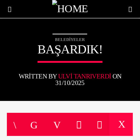
BELEDIYELER
BAŞARDIK!
WRITTEN BY
ULVI TANRIVERDI
ON
31/10/2025
ŞU AN ÇALAN
TITLE
ARTIST