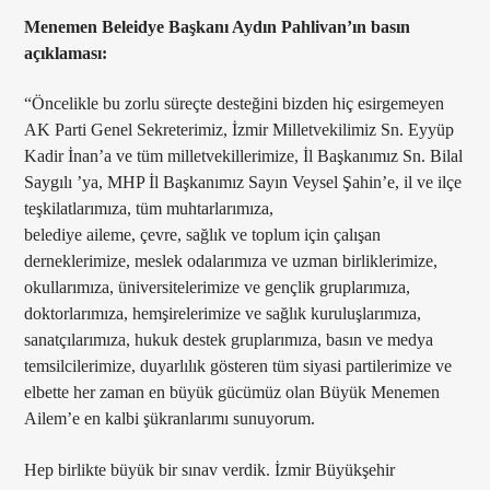
Menemen Beleidye Başkanı Aydın Pahlivan’ın basın
açıklaması:
ŞU ANKI PROGRAM
“Öncelikle bu zorlu süreçte desteğini bizden hiç esirgemeyen
GÜN IŞIRKEN
AK Parti Genel Sekreterimiz, İzmir Milletvekilimiz Sn. Eyyüp
04:00
06:00
Kadir İnan’a ve tüm milletvekillerimize, İl Başkanımız Sn. Bilal
Saygılı ’ya, MHP İl Başkanımız Sayın Veysel Şahin’e, il ve ilçe
teşkilatlarımıza, tüm muhtarlarımıza,
belediye aileme, çevre, sağlık ve toplum için çalışan
derneklerimize, meslek odalarımıza ve uzman birliklerimize,
okullarımıza, üniversitelerimize ve gençlik gruplarımıza,
Radyo Çağrı 97.5
doktorlarımıza, hemşirelerimize ve sağlık kuruluşlarımıza,
sanatçılarımıza, hukuk destek gruplarımıza, basın ve medya
temsilcilerimize, duyarlılık gösteren tüm siyasi partilerimize ve
elbette her zaman en büyük gücümüz olan Büyük Menemen
Ailem’e en kalbi şükranlarımı sunuyorum.
Hep birlikte büyük bir sınav verdik. İzmir Büyükşehir