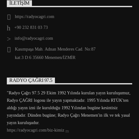
İLETİŞİM
https://radyocagri.com
+90 232 831 03 73
info@radyocagri.com
Kasımpaşa Mah. Adnan Menderes Cad. No:87
kat:3 D:6 35660 Menemen/İZMİR
RADYO ÇAĞRI 97.5
"Radyo Çağrı 97.5 29 Ekim 1992 Yılında kurulan yayın kuruluşumuz,
Radyo ÇAĞRI logosu ile yayın yapmaktadır. 1995 Yılında RTÜK'ten
aldığı yayın izni ile kurulduğu 1992 Yılından bugüne kesintisiz
yayındadır. Dünden bugüne; Radyo Çağrı Menemen'in ilk ve tek yasal
yayın kuruluşudur.
https://radyocagri.com/biz-kimiz