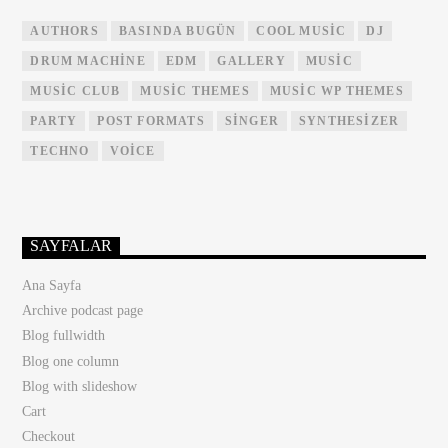
AUTHORS
BASINDA BUGÜN
COOL MUSIC
DJ
DRUM MACHINE
EDM
GALLERY
MUSIC
MUSIC CLUB
MUSIC THEMES
MUSIC WP THEMES
PARTY
POST FORMATS
SINGER
SYNTHESIZER
TECHNO
VOICE
SAYFALAR
Ana Sayfa
Archive podcast page
Blog fullwidth
Blog one column
Blog with slideshow
Cart
Checkout