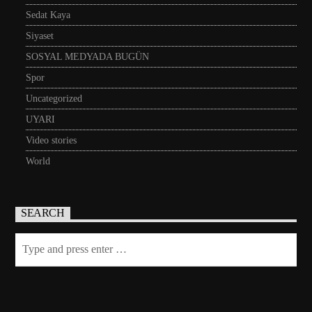
Sedat Kaya
Siyaset
SOSYAL MEDYADA BUGÜN
Spor
Uncategorized
UYARI
Video stories
World
SEARCH