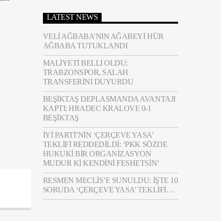
LATEST NEWS
VELI AĞBABA’NIN AĞABEYI HÜR
AĞBABA TUTUKLANDI
MALIYETI BELLI OLDU:
TRABZONSPOR, SALAH
TRANSFERINI DUYURDU
BEŞIKTAŞ DEPLASMANDA AVANTAJI
KAPTI: HRADEC KRALOVE 0-1
BEŞIKTAŞ
İYİ PARTI’NIN ‘ÇERÇEVE YASA’
TEKLIFI REDDEDILDI: ‘PKK SÖZDE
HUKUKI BIR ORGANIZASYON
MUDUR KI KENDINI FESHETSIN’
RESMEN MECLIS’E SUNULDU: İŞTE 10
SORUDA ‘ÇERÇEVE YASA’ TEKLIFI…