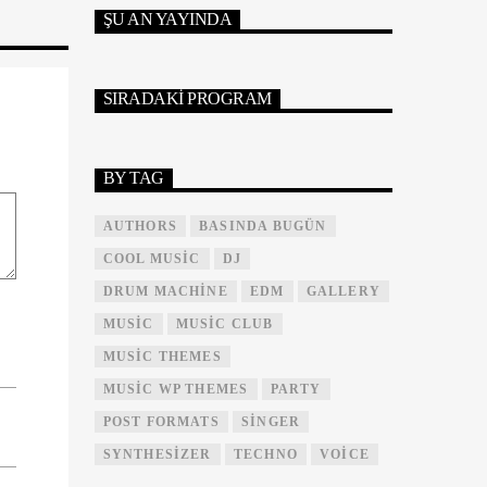
ŞU AN YAYINDA
SIRADAKI PROGRAM
BY TAG
AUTHORS
BASINDA BUGÜN
COOL MUSIC
DJ
DRUM MACHINE
EDM
GALLERY
MUSIC
MUSIC CLUB
MUSIC THEMES
MUSIC WP THEMES
PARTY
POST FORMATS
SINGER
SYNTHESIZER
TECHNO
VOICE