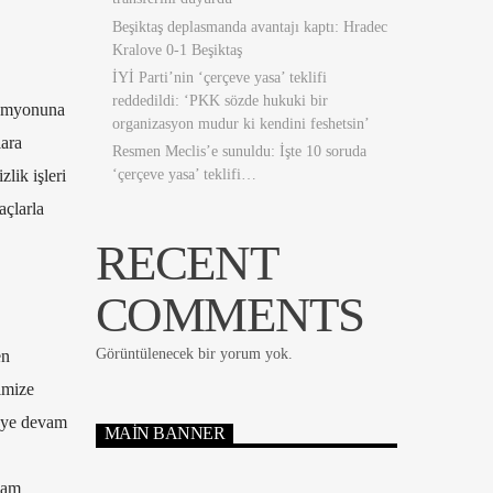
Beşiktaş deplasmanda avantajı kaptı: Hradec
Kralove 0-1 Beşiktaş
İYİ Parti’nin ‘çerçeve yasa’ teklifi
reddedildi: ‘PKK sözde hukuki bir
kamyonuna
organizasyon mudur ki kendini feshetsin’
lara
Resmen Meclis’e sunuldu: İşte 10 soruda
zlik işleri
‘çerçeve yasa’ teklifi…
açlarla
RECENT
COMMENTS
Görüntülenecek bir yorum yok.
en
imize
meye devam
MAIN BANNER
vam