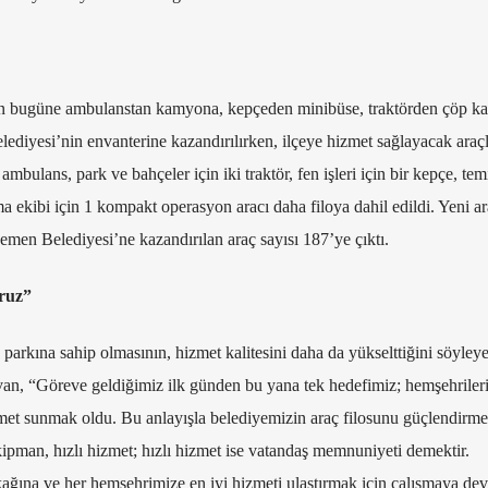
an bugüne ambulanstan kamyona, kepçeden minibüse, traktörden çöp 
diyesi’nin envanterine kazandırılırken, ilçeye hizmet sağlayacak araç
 ambulans, park ve bahçeler için iki traktör, fen işleri için bir kepçe, temi
a ekibi için 1 kompakt operasyon aracı daha filoya dahil edildi. Yeni ar
en Belediyesi’ne kazandırılan araç sayısı 187’ye çıktı.
oruz”
arkına sahip olmasının, hizmet kalitesini daha da yükselttiğini söyley
n, “Göreve geldiğimiz ilk günden bu yana tek hedefimiz; hemşehriler
hizmet sunmak oldu. Bu anlayışla belediyemizin araç filosunu güçlendir
ipman, hızlı hizmet; hızlı hizmet ise vatandaş memnuniyeti demektir.
ağına ve her hemşehrimize en iyi hizmeti ulaştırmak için çalışmaya de