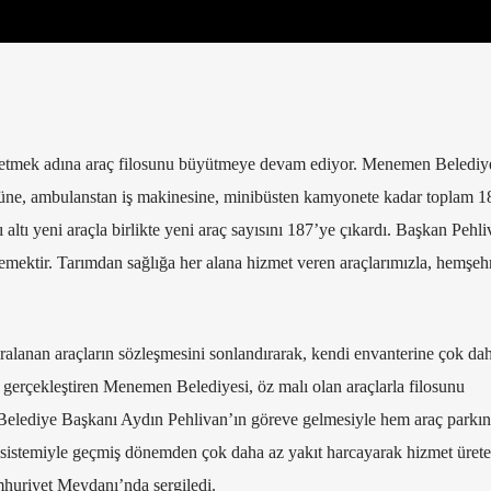
letmek adına araç filosunu büyütmeye devam ediyor. Menemen Belediy
üne, ambulanstan iş makinesine, minibüsten kamyonete kadar toplam 1
altı yeni araçla birlikte yeni araç sayısını 187’ye çıkardı. Başkan Pehl
ektir. Tarımdan sağlığa her alana hizmet veren araçlarımızla, hemşehr
alanan araçların sözleşmesini sonlandırarak, kendi envanterine çok da
i gerçekleştiren Menemen Belediyesi, öz malı olan araçlarla filosunu
lediye Başkanı Aydın Pehlivan’ın göreve gelmesiyle hem araç parkı
ip sistemiyle geçmiş dönemden çok daha az yakıt harcayarak hizmet üret
huriyet Meydanı’nda sergiledi.