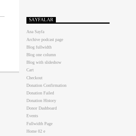
SAYFALAR
Ana Sayfa
Archive podcast page
Blog fullwidth
Blog one column
Blog with slideshow
Cart
Checkout
Donation Confirmation
Donation Failed
Donation History
Donor Dashboard
Events
Fullwidth Page
Home 02 e