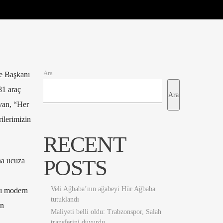
Ara
e Başkanı
81 araç
Ara
ivan, “Her
ilerimizin
RECENT
POSTS
ha ucuza
Veli Ağbaba’nın ağabeyi Hür Ağbaba
nı modern
tutuklandı
en
Maliyeti belli oldu: Trabzonspor, Salah
transferini duyurdu