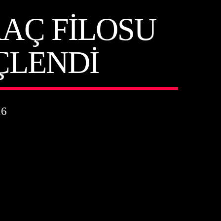
AÇ FILOSU
ÇLENDI
26