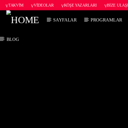
TAKVIM
VIDEOLAR
KÖŞE YAZARLARI
BIZE ULAŞ
SAYFALAR
PROGRAMLAR
BLOG
ŞU AN ÇALAN
TITLE
ARTIST