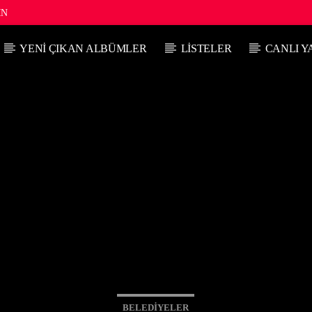
IN
YENI ÇIKAN ALBÜMLER
LISTELER
CANLI Y
ŞU ANKI PROGRAM
SIRADAKI PR
ÖĞLENE DOĞRU
Ç
10:00
12:00
12
BELEDIYELER