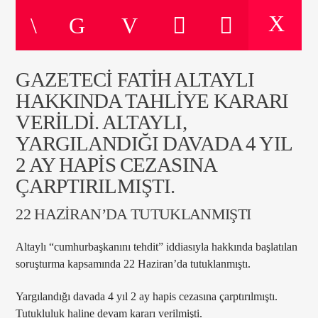
ŞU ANKI PROGRAM
GAZETECI FATIH ALTAYLI
ÖĞLENE DOĞRU
HAKKINDA TAHLIYE KARARI
10:00
12:00
VERILDI. ALTAYLI,
YARGILANDIĞI DAVADA 4 YIL
2 AY HAPIS CEZASINA
ÇARPTIRILMIŞTI.
Radyo Çağrı 97.5
22 HAZİRAN’DA TUTUKLANMIŞTI
Altaylı “cumhurbaşkanını tehdit” iddiasıyla hakkında başlatılan
soruşturma kapsamında 22 Haziran’da tutuklanmıştı.
Yargılandığı davada 4 yıl 2 ay hapis cezasına çarptırılmıştı.
Tutukluluk haline devam kararı verilmişti.