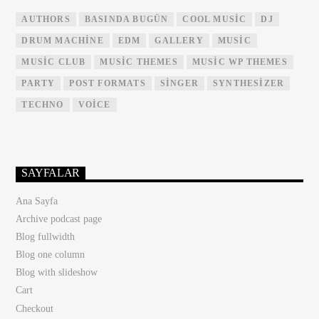
AUTHORS
BASINDA BUGÜN
COOL MUSIC
DJ
DRUM MACHINE
EDM
GALLERY
MUSIC
MUSIC CLUB
MUSIC THEMES
MUSIC WP THEMES
PARTY
POST FORMATS
SINGER
SYNTHESIZER
TECHNO
VOICE
SAYFALAR
Ana Sayfa
Archive podcast page
Blog fullwidth
Blog one column
Blog with slideshow
Cart
Checkout