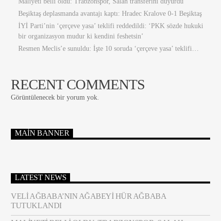
Maliyeti belli oldu: Trabzonspor, Salah transferini duyurdu
Beşiktaş deplasmanda avantajı kaptı: Hradec Kralove 0-1 Beşiktaş
İYİ Parti’nin ‘çerçeve yasa’ teklifi reddedildi: ‘PKK sözde hukuki
bir organizasyon mudur ki kendini feshetsin’
Resmen Meclis’e sunuldu: İşte 10 soruda ‘çerçeve yasa’ teklifi…
RECENT COMMENTS
Görüntülenecek bir yorum yok.
MAIN BANNER
LATEST NEWS
VELI AĞBABA’NIN AĞABEYI HÜR AĞBABA
TUTUKLANDI