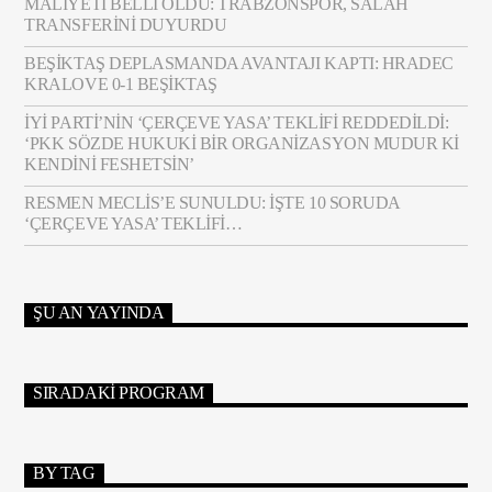
MALIYETI BELLI OLDU: TRABZONSPOR, SALAH
TRANSFERINI DUYURDU
BEŞIKTAŞ DEPLASMANDA AVANTAJI KAPTI: HRADEC
KRALOVE 0-1 BEŞIKTAŞ
İYİ PARTI’NIN ‘ÇERÇEVE YASA’ TEKLIFI REDDEDILDI:
‘PKK SÖZDE HUKUKI BIR ORGANIZASYON MUDUR KI
KENDINI FESHETSIN’
RESMEN MECLIS’E SUNULDU: İŞTE 10 SORUDA
‘ÇERÇEVE YASA’ TEKLIFI…
ŞU AN YAYINDA
SIRADAKI PROGRAM
BY TAG