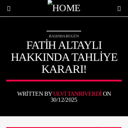
BASINDA BUGÜN
FATIH ALTAYLI
HAKKINDA TAHLIYE
KARARI!
WRITTEN BY
ULVI TANRIVERDI
ON
30/12/2025
ŞU AN ÇALAN
TITLE
ARTIST