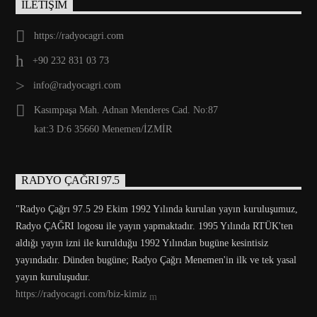
İLETİŞİM
https://radyocagri.com
+90 232 831 03 73
info@radyocagri.com
Kasımpaşa Mah. Adnan Menderes Cad. No:87
kat:3 D:6 35660 Menemen/İZMİR
RADYO ÇAĞRI 97.5
"Radyo Çağrı 97.5 29 Ekim 1992 Yılında kurulan yayın kuruluşumuz,
Radyo ÇAĞRI logosu ile yayın yapmaktadır. 1995 Yılında RTÜK'ten
aldığı yayın izni ile kurulduğu 1992 Yılından bugüne kesintisiz
yayındadır. Dünden bugüne; Radyo Çağrı Menemen'in ilk ve tek yasal
yayın kuruluşudur.
https://radyocagri.com/biz-kimiz