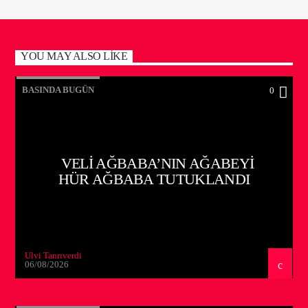
YOU MAY ALSO LIKE
BASINDA BUGÜN
0
VELI AĞBABA’NIN AĞABEYI
HÜR AĞBABA TUTUKLANDI
Ulvi Tanrıverdi
06/08/2026