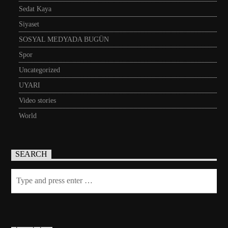
Sedat Kaya
Siyaset
SOSYAL MEDYADA BUGÜN
Spor
Uncategorized
UYARI
Video stories
World
SEARCH