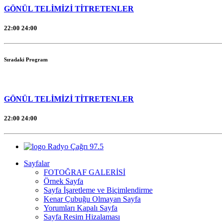
GÖNÜL TELİMİZİ TİTRETENLER
22:00
24:00
Sıradaki Program
GÖNÜL TELİMİZİ TİTRETENLER
22:00
24:00
Radyo Çağrı 97.5
Sayfalar
FOTOĞRAF GALERİSİ
Örnek Sayfa
Sayfa İşaretleme ve Biçimlendirme
Kenar Çubuğu Olmayan Sayfa
Yorumları Kapalı Sayfa
Sayfa Resim Hizalaması