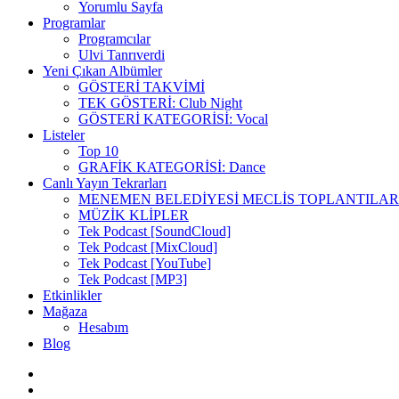
Yorumlu Sayfa
Programlar
Programcılar
Ulvi Tanrıverdi
Yeni Çıkan Albümler
GÖSTERİ TAKVİMİ
TEK GÖSTERİ: Club Night
GÖSTERİ KATEGORİSİ: Vocal
Listeler
Top 10
GRAFİK KATEGORİSİ: Dance
Canlı Yayın Tekrarları
MENEMEN BELEDİYESİ MECLİS TOPLANTILAR
MÜZİK KLİPLER
Tek Podcast [SoundCloud]
Tek Podcast [MixCloud]
Tek Podcast [YouTube]
Tek Podcast [MP3]
Etkinlikler
Mağaza
Hesabım
Blog