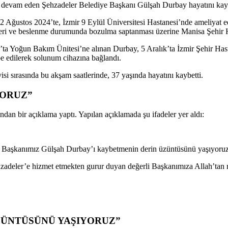
 devam eden Şehzadeler Belediye Başkanı G
ül
şah Durbay hayatını kayb
 2 Ağustos 2024’te, İzmir 9 Eyl
ül Üniversitesi Hastanesi’nde ameliyat e
rleri ve beslenme durumunda bozulma saptanması
üzerine Manisa
Şehir 
ık’ta Yoğun Bakım
Ünitesi’ne al
ınan Durbay, 5 Aralık’ta İzmir Şehir Ha
e edilerek solunum cihaz
ına bağlandı.
si sırasında bu akşam saatlerinde, 37 yaşında hayatını kaybetti.
YORUZ”
an bir açıklama yaptı. Yapılan açıklamada şu ifadeler yer aldı:
 Ba
şkanımız G
ül
şah Durbay’ı kaybetmenin derin
üzüntüsünü ya
şıyoruz
hzadeler’e hizmet etmekten gurur duyan değerli Başkanımıza Allah’tan 
ZÜNTÜSÜNÜ YAŞIYORUZ”