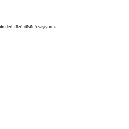
in derin
üzüntüsünü ya
şıyoruz.