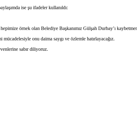
payla
şı
mda ise
ş
u ifadeler kullan
ı
ld
ı
:
e hepimize
örnek olan Belediye Ba
şkanımız G
ül
şah Durbay’ı kaybetmen
mi m
ücadelesiyle onu daima sayg
ı ve
özlemle hat
ırlayacağız.
venlerine sab
ır diliyoruz.