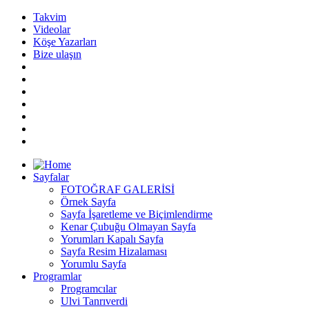
Takvim
Videolar
Köşe Yazarları
Bize ulaşın
Sayfalar
FOTOĞRAF GALERİSİ
Örnek Sayfa
Sayfa İşaretleme ve Biçimlendirme
Kenar Çubuğu Olmayan Sayfa
Yorumları Kapalı Sayfa
Sayfa Resim Hizalaması
Yorumlu Sayfa
Programlar
Programcılar
Ulvi Tanrıverdi