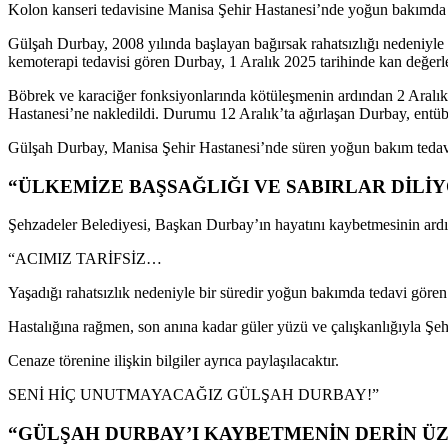
Kolon kanseri tedavisine Manisa
Şehir Hastanesi’nde yoğun bakımda
G
ül
şah Durbay, 2008 yılında başlayan bağırsak rahatsızlığı nedeniyle
kemoterapi tedavisi gören Durbay, 1 Aral
ık 2025 tarihinde kan değe
B
öbrek ve karaci
ğer fonksiyonlarında k
ötüle
şmenin ardından 2 Aral
Hastanesi’ne nakledildi. Durumu 12 Aralık’ta ağırlaşan Durbay, ent
üb
G
ül
şah Durbay, Manisa Şehir Hastanesi’nde s
üren yo
ğun bakım tedavi
“ÜLKEMİZE BAŞSAĞLIĞI VE SABIRLAR DİLİ
Şehzadeler Belediyesi, Başkan Durbay’ın hayatını kaybetmesinin ardınd
“ACIMIZ TAR
İFSİZ…
Yaşadığı rahatsızlık nedeniyle bir s
üredir yo
ğun bakımda tedavi g
ören
Hastalığına rağmen, son anına kadar g
üler yüzü ve çal
ışkanlığıyla Şe
Cenaze t
örenine ili
şkin bilgiler ayrıca paylaşılacaktır.
SENİ Hİ
Ç UNUTMAYACA
ĞIZ G
ÜL
ŞAH DURBAY!”
“GÜLŞAH DURBAY’I KAYBETMENİN DERİN Ü