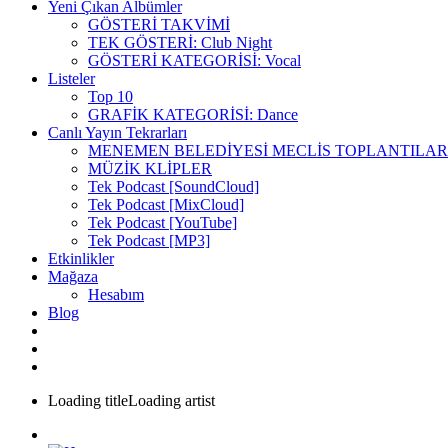
Yeni Çıkan Albümler
GÖSTERİ TAKVİMİ
TEK GÖSTERİ: Club Night
GÖSTERİ KATEGORİSİ: Vocal
Listeler
Top 10
GRAFİK KATEGORİSİ: Dance
Canlı Yayın Tekrarları
MENEMEN BELEDİYESİ MECLİS TOPLANTILAR
MÜZİK KLİPLER
Tek Podcast [SoundCloud]
Tek Podcast [MixCloud]
Tek Podcast [YouTube]
Tek Podcast [MP3]
Etkinlikler
Mağaza
Hesabım
Blog
Loading title
Loading artist