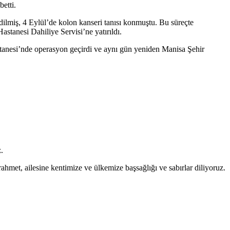
etti.
dilmi
ş, 4 Eyl
ül’de kolon kanseri tan
ısı konmuştu. Bu s
üreçte
Hastanesi Dahiliye Servisi’ne yatırıldı.
stanesi’nde operasyon ge
çirdi ve ayn
ı g
ün yeniden Manisa
Şehir
.
rahmet, ailesine kentimize ve
ülkemize ba
şsağlığı ve sabırlar diliyoruz.