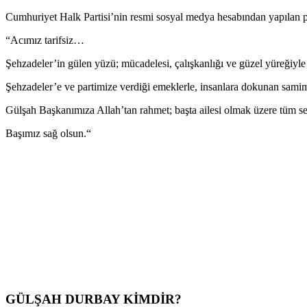
Cumhuriyet Halk Partisi’nin resmi sosyal medya hesab
ı
ndan yap
ı
lan 
“Ac
ımız tarifsiz…
Şehzadeler’in g
ülen yüzü; mücadelesi, çal
ışkanlığı ve g
üzel yüre
ğiyl
Şehzadeler’e ve partimize verdiği emeklerle, insanlara dokunan sami
G
ül
şah Başkanımıza Allah’tan rahmet; başta ailesi olmak
üzere tüm se
Başımız sağ olsun.
“
G
ÜL
ŞAH DURBAY KİMDİR?